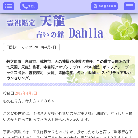
日別アーカイブ:
2019年4月7日
牧之原市、島田市、藤枝市、天の神様VS地獄の神様、この世で天国あの世
で天国、天龍知裕著、本書籍アマゾン、プローパス出版、ギャラクシーブ
ックス出版、霊視鑑定 天龍、遠隔除霊、占い dahlia、スピリチュアルカ
ウンセリング。
投稿日
2019年4月7日
心の在り方、考え方＜６８６＞
この娑婆世界は、子供さんが授かれ無いのがご主人様が原因で、どうしたら良
いのかと迷って困って入る人も居られると思います。
宇宙の真理では、子供は授かりものですが、授かったからと言って親孝行な子