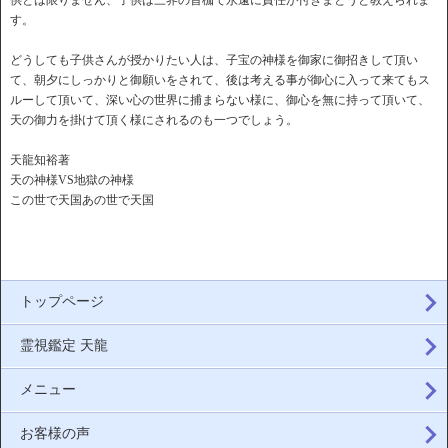
供とは限りません、子供は三界の首枷で永遠に責任が付きまとうと教えられま
す。
どうしても子供さんが授かりたい人は、子宝の神様を御家に御招きして頂い
て、朝夕にしっかりと御願いをされて、後は考える事が御心に入って来てもス
ルーして頂いて、深い心の世界に捕まらない様に、御心を無に持って頂いて、
天の御力を掛けて頂く様にされるのも一つでしょう。
天龍知裕著
天の神様VS地獄の神様
この世で天国あの世で天国
トップページ
霊視鑑定 天龍
メニュー
お客様の声