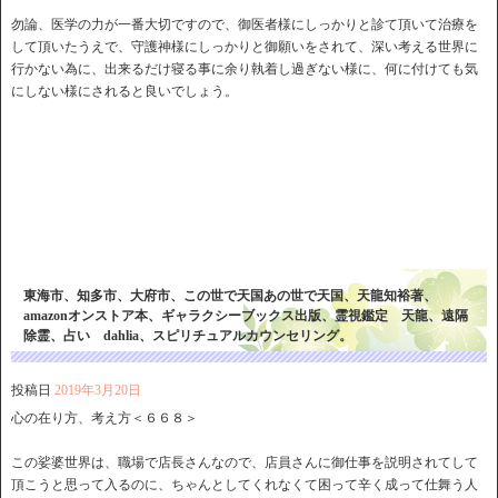
勿論、医学の力が一番大切ですので、御医者様にしっかりと診て頂いて治療を
して頂いたうえで、守護神様にしっかりと御願いをされて、深い考える世界に
行かない為に、出来るだけ寝る事に余り執着し過ぎない様に、何に付けても気
にしない様にされると良いでしょう。
東海市、知多市、大府市、この世で天国あの世で天国、天龍知裕著、
amazonオンストア本、ギャラクシーブックス出版、霊視鑑定 天龍、遠隔
除霊、占い dahlia、スピリチュアルカウンセリング。
投稿日
2019年3月20日
心の在り方、考え方＜６６８＞
この娑婆世界は、職場で店長さんなので、店員さんに御仕事を説明されてして
頂こうと思って入るのに、ちゃんとしてくれなくて困って辛く成って仕舞う人