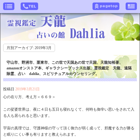
月別アーカイブ:
2019年3月
守山市、野洲市、栗東市、この世で天国あの世で天国、天龍知裕著、
amazonオンストア本、ギャラクシーブックス出版、霊視鑑定 天龍、遠隔
除霊、占い dahlia、スピリチュアルカウンセリング。
投稿日
2019年3月21日
心の在り方、考え方＜６６９＞
この娑婆世界は、夜に４日も五日も寝れなくて、何時も御辛い思いをされて入
る人も居られると思います。
宇宙の真理では、守護神様の守って頂く御力が弱く成って、邪魔する力が勝る
と眠りにくい事も有りますと教えられます。