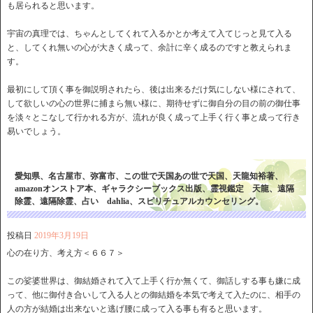
も居られると思います。
宇宙の真理では、ちゃんとしてくれて入るかとか考えて入てじっと見て入る
と、してくれ無いの心が大きく成って、余計に辛く成るのですと教えられま
す。
最初にして頂く事を御説明されたら、後は出来るだけ気にしない様にされて、
して欲しいの心の世界に捕まら無い様に、期待せずに御自分の目の前の御仕事
を淡々とこなして行かれる方が、流れが良く成って上手く行く事と成って行き
易いでしょう。
愛知県、名古屋市、弥富市、この世で天国あの世で天国、天龍知裕著、
amazonオンストア本、ギャラクシーブックス出版、霊視鑑定 天龍、遠隔
除霊、遠隔除霊、占い dahlia、スピリチュアルカウンセリング。
投稿日
2019年3月19日
心の在り方、考え方＜６６７＞
この娑婆世界は、御結婚されて入て上手く行か無くて、御話しする事も嫌に成
って、他に御付き合いして入る人との御結婚を本気で考えて入たのに、相手の
人の方が結婚は出来ないと逃げ腰に成って入る事も有ると思います。