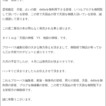
天龍 知裕です。
霊視鑑定 天龍、占いの館 dahliaを御利用下さる皆様、いつもブログを御閲覧
して頂いている皆様、この世で天国あの世で天国を御購入頂いている皆様、誠
に感謝して居ります。
この度二冊目の本が間もなく発売される事と成ります。
タイトルは「天国の神様 VS 地獄の神様」です。
プローパス編集社様の大きな御力添えを頂きまして、御陰様で御話が有ってか
ら三か月程でのデビューと成りそうです。
六月の予定でしたが、４月には発売日が決まりそうです。
ハッキリと決まりましたらお伝えさせて頂きます。
これもプローパス編集様、家族・御身内の皆様、周りの皆様、天龍、dahliaを御
利用の皆様、ブログを御縁蘭の皆様、この世で天国あの世で天国を御閲覧下さ
る皆様方の御陰様です。
誠に有難うございます。