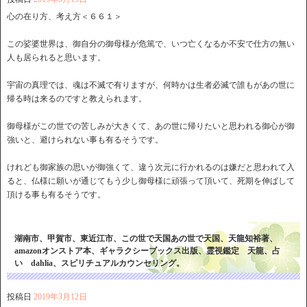
心の在り方、考え方＜６６１＞
この娑婆世界は、御自分の御母様が危篤で、いつ亡くなるか不安で仕方の無い
人も居られると思います。
宇宙の真理では、魂は不滅で有りますが、何時かは生者必滅で誰もがあの世に
帰る時は来るのですと教えられます。
御母様がこの世での苦しみが大きくて、あの世に帰りたいと思われる御心が御
強いと、避けられない事も有るそうです。
けれども御家族の思いが御強くて、違う次元に行かれるのは嫌だと思われて入
ると、仏様に願いが通じてもう少し御母様に頑張って頂いて、死期を伸ばして
頂ける事も有るそうです。
湖南市、甲賀市、東近江市、この世で天国あの世で天国、天龍知裕著、
amazonオンストア本、ギャラクシーブックス出版、霊視鑑定 天龍、占
い dahlia、スピリチュアルカウンセリング。
投稿日
2019年3月12日