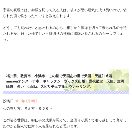
宇宙の真理では、御縁を切って入る人は、後々が悪い運気に成り易いので、切
られた側で良かったのですと教えられます。
どうしても別れたいと思われるのなら、相手から御縁を切って来られるのを待
たれるか、難しい様でしたら縁切りの神様に御願いをされるのも一つでしょ
う。
福井県、敦賀市、小浜市、この世で天国あの世で天国、天龍知裕著、
amazonオンストア本、ギャラクシーブックス出版、霊視鑑定 天龍、遠隔
除霊、占い dahlia、スピリチュアルカウンセリング。
投稿日
2019年3月18日
心の在り方、考え方＜６６６＞
この娑婆世界は、御仕事の成果が悪くて、金回りが悪くて引っ越しして良かっ
たのかと悩んで仕舞う人も居られると思います。