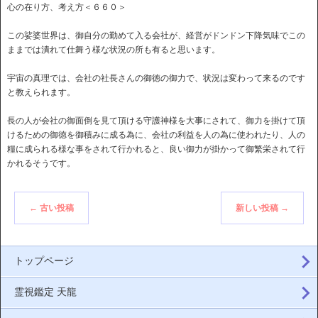
心の在り方、考え方＜６６０＞
この娑婆世界は、御自分の勤めて入る会社が、経営がドンドン下降気味でこの
ままでは潰れて仕舞う様な状況の所も有ると思います。
宇宙の真理では、会社の社長さんの御徳の御力で、状況は変わって来るのです
と教えられます。
長の人が会社の御面倒を見て頂ける守護神様を大事にされて、御力を掛けて頂
けるための御徳を御積みに成る為に、会社の利益を人の為に使われたり、人の
糧に成られる様な事をされて行かれると、良い御力が掛かって御繁栄されて行
かれるそうです。
←
古い投稿
新しい投稿
→
トップページ
霊視鑑定 天龍