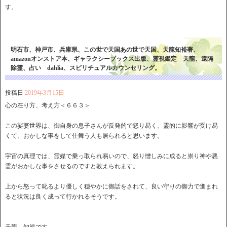
す。
明石市、神戸市、兵庫県、この世で天国あの世で天国、天龍知裕著、
amazonオンストア本、ギャラクシーブックス出版、霊視鑑定 天龍、遠隔
除霊、占い dahlia、スピリチュアルカウンセリング。
投稿日
2019年3月15日
心の在り方、考え方＜６６３＞
この娑婆世界は、御自身の息子さんが反発的で怒り易く、霊的に影響が受け易
くて、おかしな事をして仕舞う人も居られると思います。
宇宙の真理では、霊媒で乗っ取られ易いので、怒り憎しみに成ると祟り神や悪
霊がおかしな事をさせるのですと教えられます。
上から怒って叱るより優しく穏やかに御話をされて、良い守りの御力で進まれ
ると状況は良く成って行かれるそうです。