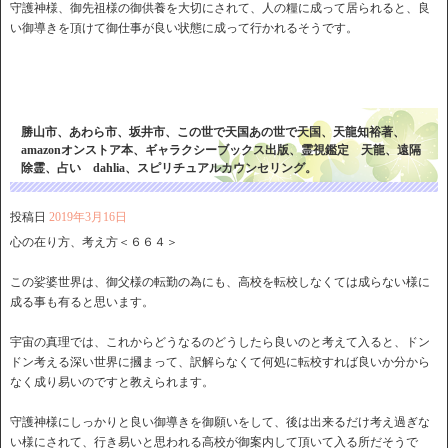
守護神様、御先祖様の御供養を大切にされて、人の糧に成って居られると、良
い御導きを頂けて御仕事が良い状態に成って行かれるそうです。
勝山市、あわら市、坂井市、この世で天国あの世で天国、天龍知裕著、
amazonオンストア本、ギャラクシーブックス出版、霊視鑑定 天龍、遠隔
除霊、占い dahlia、スピリチュアルカウンセリング。
投稿日
2019年3月16日
心の在り方、考え方＜６６４＞
この娑婆世界は、御父様の転勤の為にも、高校を転校しなくては成らない様に
成る事も有ると思います。
宇宙の真理では、これからどうなるのどうしたら良いのと考えて入ると、ドン
ドン考える深い世界に摑まって、訳解らなくて何処に転校すれば良いか分から
なく成り易いのですと教えられます。
守護神様にしっかりと良い御導きを御願いをして、後は出来るだけ考え過ぎな
い様にされて、行き易いと思われる高校が御案内して頂いて入る所だそうで