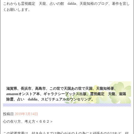
これからも霊視鑑定 天龍、占いの館 dahlia、天龍知裕のブログ、著作を宜し
くお願いします。
滋賀県、長浜市、高島市、この世で天国あの世で天国、天龍知裕著、
amazonオンストア本、ギャラクシーブックス出版、霊視鑑定 天龍、遠隔
除霊、占い dahlia、スピリチュアルカウンセリング。
投稿日
2019年3月14日
心の在り方、考え方＜６６２＞
この娑婆世界は、付き合うまでは御心がその人の為にと頑張るのだけれど、付