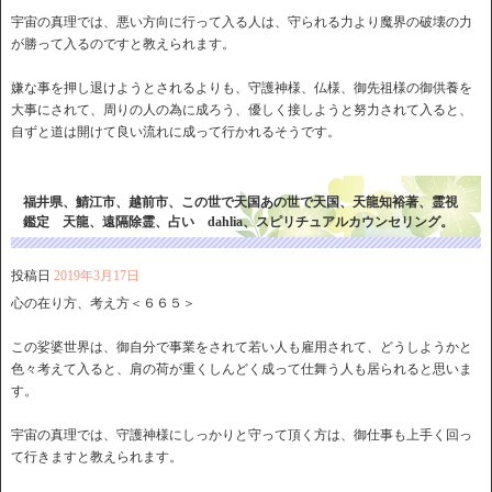
宇宙の真理では、悪い方向に行って入る人は、守られる力より魔界の破壊の力
が勝って入るのですと教えられます。
嫌な事を押し退けようとされるよりも、守護神様、仏様、御先祖様の御供養を
大事にされて、周りの人の為に成ろう、優しく接しようと努力されて入ると、
自ずと道は開けて良い流れに成って行かれるそうです。
福井県、鯖江市、越前市、この世で天国あの世で天国、天龍知裕著、霊視
鑑定 天龍、遠隔除霊、占い dahlia、スピリチュアルカウンセリング。
投稿日
2019年3月17日
心の在り方、考え方＜６６５＞
この娑婆世界は、御自分で事業をされて若い人も雇用されて、どうしようかと
色々考えて入ると、肩の荷が重くしんどく成って仕舞う人も居られると思いま
す。
宇宙の真理では、守護神様にしっかりと守って頂く方は、御仕事も上手く回っ
て行きますと教えられます。