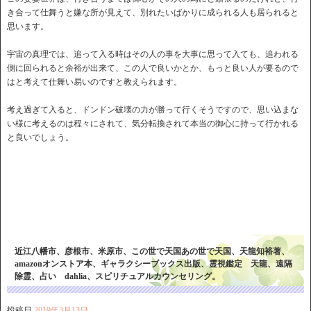
き合って仕舞うと嫌な所が見えて、別れたいばかりに成られる人も居られると
思います。
宇宙の真理では、追って入る時はその人の事を大事に思って入ても、追われる
側に回られると余裕が出来て、この人で良いかとか、もっと良い人が要るので
はと考えて仕舞い易いのですと教えられます。
考え過ぎて入ると、ドンドン破壊の力が勝って行くそうですので、思い込まな
い様に考えるのは程々にされて、気分転換されて本当の御心に持って行かれる
と良いでしょう。
近江八幡市、彦根市、米原市、この世で天国あの世で天国、天龍知裕著、
amazonオンストア本、ギャラクシーブックス出版、霊視鑑定 天龍、遠隔
除霊、占い dahlia、スピリチュアルカウンセリング。
投稿日
2019年3月13日