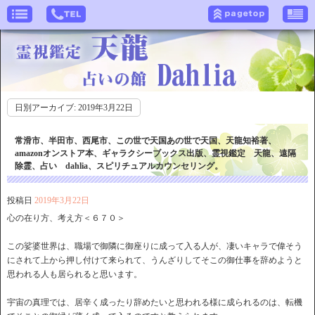
日別アーカイブ:
2019年3月22日
常滑市、半田市、西尾市、この世で天国あの世で天国、天龍知裕著、
amazonオンストア本、ギャラクシーブックス出版、霊視鑑定 天龍、遠隔
除霊、占い dahlia、スピリチュアルカウンセリング。
投稿日
2019年3月22日
心の在り方、考え方＜６７０＞
この娑婆世界は、職場で御隣に御座りに成って入る人が、凄いキャラで偉そう
にされて上から押し付けて来られて、うんざりしてそこの御仕事を辞めようと
思われる人も居られると思います。
宇宙の真理では、居辛く成ったり辞めたいと思われる様に成られるのは、転機