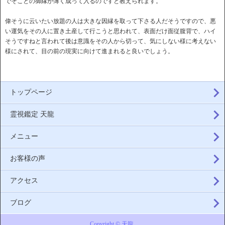
でそことの御縁が薄く成って入るのですと教えられます。
偉そうに云いたい放題の人は大きな因縁を取って下さる人だそうですので、悪
い運気をその人に置き土産して行こうと思われて、表面だけ面従腹背で、ハイ
そうですねと言われて後は意識をその人から切って、気にしない様に考えない
様にされて、目の前の現実に向けて進まれると良いでしょう。
トップページ
霊視鑑定 天龍
メニュー
お客様の声
アクセス
ブログ
Copyright © 天龍.