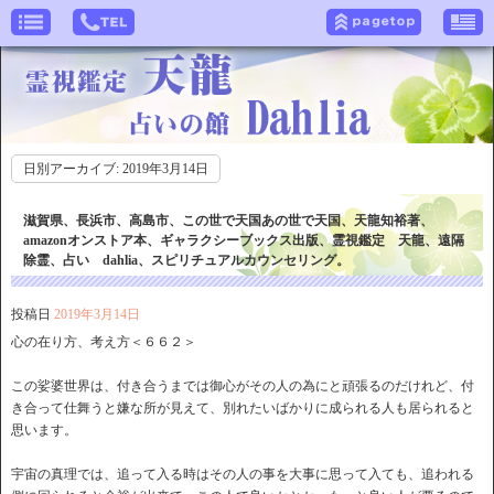
日別アーカイブ:
2019年3月14日
滋賀県、長浜市、高島市、この世で天国あの世で天国、天龍知裕著、
amazonオンストア本、ギャラクシーブックス出版、霊視鑑定 天龍、遠隔
除霊、占い dahlia、スピリチュアルカウンセリング。
投稿日
2019年3月14日
心の在り方、考え方＜６６２＞
この娑婆世界は、付き合うまでは御心がその人の為にと頑張るのだけれど、付
き合って仕舞うと嫌な所が見えて、別れたいばかりに成られる人も居られると
思います。
宇宙の真理では、追って入る時はその人の事を大事に思って入ても、追われる