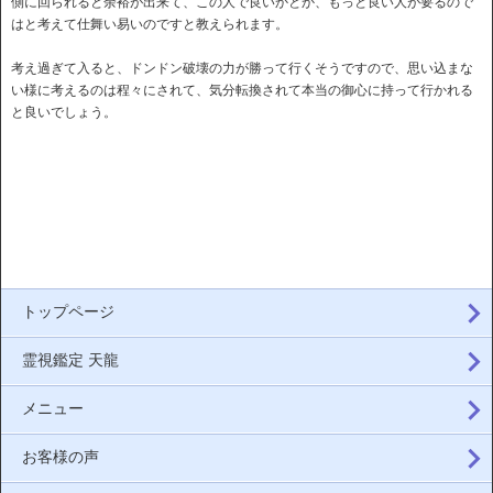
側に回られると余裕が出来て、この人で良いかとか、もっと良い人が要るので
はと考えて仕舞い易いのですと教えられます。
考え過ぎて入ると、ドンドン破壊の力が勝って行くそうですので、思い込まな
い様に考えるのは程々にされて、気分転換されて本当の御心に持って行かれる
と良いでしょう。
トップページ
霊視鑑定 天龍
メニュー
お客様の声