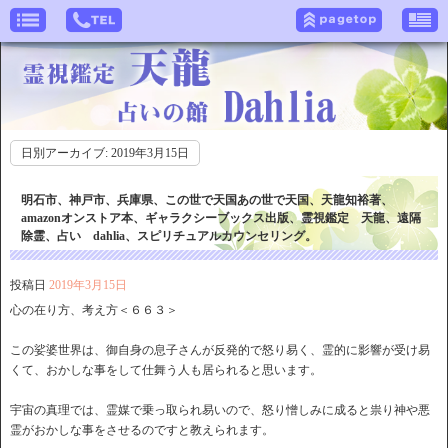
日別アーカイブ:
2019年3月15日
明石市、神戸市、兵庫県、この世で天国あの世で天国、天龍知裕著、
amazonオンストア本、ギャラクシーブックス出版、霊視鑑定 天龍、遠隔
除霊、占い dahlia、スピリチュアルカウンセリング。
投稿日
2019年3月15日
心の在り方、考え方＜６６３＞
この娑婆世界は、御自身の息子さんが反発的で怒り易く、霊的に影響が受け易
くて、おかしな事をして仕舞う人も居られると思います。
宇宙の真理では、霊媒で乗っ取られ易いので、怒り憎しみに成ると祟り神や悪
霊がおかしな事をさせるのですと教えられます。