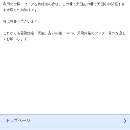
利用の皆様、ブログを御縁蘭の皆様、この世で天国あの世で天国を御閲覧下さ
る皆様方の御陰様です。
誠に有難うございます。
これからも霊視鑑定 天龍、占いの館 dahlia、天龍知裕のブログ、著作を宜し
くお願いします。
トップページ