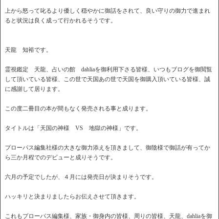
上から怒って叱るより優しく穏やかに御話をされて、良い守りの御力で進まれ
ると状況は良く成って行かれるそうです。
天龍 知裕です。
霊視鑑定 天龍、占いの館 dahliaを御利用下さる皆様、いつもブログを御閲覧
して頂いている皆様、この世で天国あの世で天国を御購入頂いている皆様、誠
に感謝して居ります。
この度二冊目の本が間もなく発売される事と成ります。
タイトルは「天国の神様 VS 地獄の神様」です。
プローパス編集社様の大きな御力添えを頂きまして、御陰様で御話が有ってか
ら三か月程でのデビューと成りそうです。
六月の予定でしたが、４月には発売日が決まりそうです。
ハッキリと決まりましたらお伝えさせて頂きます。
これもプローパス編集様、家族・御身内の皆様、周りの皆様、天龍、dahliaを御