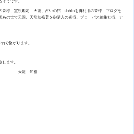
るそうです。
皆様、霊視鑑定 天龍、占いの館 dahliaを御利用の皆様、ブログを
国あの世で天国、天龍知裕著を御購入の皆様、プローパス編集社様、ア
HAIlgqで繋がります。
致します。
知裕