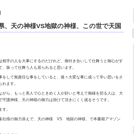
日
県、天の神様VS地獄の神様、この世で天国
裕著、本アマゾン、プローパス出版、ギャ
版、霊視鑑定 天龍、遠隔除霊、占い
ュアルカウンセリング。
は相手の人を大事にするのだけれど、御付き合いして仕舞うと御心がす
て、振って仕舞う人も居られると思います。
事をして無責任な事をしていると、後々大変な事に成って辛い思いをさ
られます。
ながら、もっと美人で心ときめく人が好いと考えて御縁を切る人は、大
で守護神様、天の神様の御力は掛けて頂きにくく成るそうです。
ます。
集社様の御力添えで、天の神様 VS 地獄の神様、で本書籍アマゾン