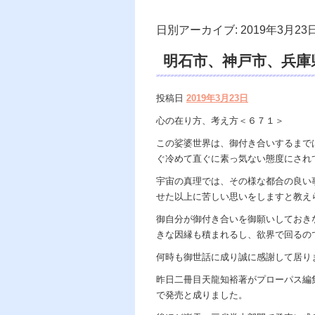
日別アーカイブ:
2019年3月23
明石市、神戸市、兵庫
あの世で天国、天龍知
投稿日
2019年3月23日
ラクシーブックス出
心の在り方、考え方＜６７１＞
dahlia、スピリチ
この娑婆世界は、御付き合いするまで
ぐ冷めて直ぐに素っ気ない態度にされ
宇宙の真理では、その様な都合の良い
せた以上に苦しい思いをしますと教え
御自分が御付き合いを御願いしておき
きな因縁も積まれるし、欲界で回るの
何時も御世話に成り誠に感謝して居り
昨日二冊目天龍知裕著がプローパス編
で発売と成りました。