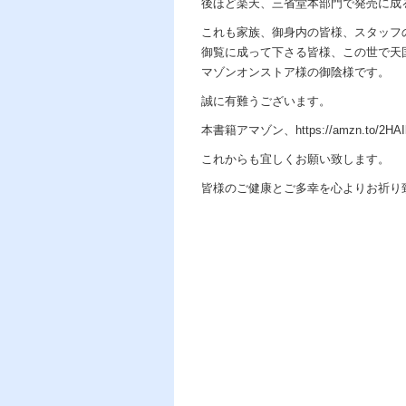
後ほど楽天、三省堂本部門で発売に成
これも家族、御身内の皆様、スタッフの
御覧に成って下さる皆様、この世で天
マゾンオンストア様の御陰様です。
誠に有難うございます。
本書籍アマゾン、https://amzn.to/2
これからも宜しくお願い致します。
皆様のご健康とご多幸を心よりお祈り
天龍 