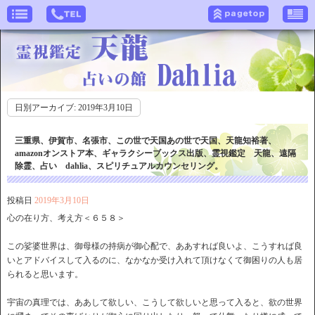
日別アーカイブ:
2019年3月10日
三重県、伊賀市、名張市、この世で天国あの世で天国、天龍知裕著、
amazonオンストア本、ギャラクシーブックス出版、霊視鑑定 天龍、遠隔
除霊、占い dahlia、スピリチュアルカウンセリング。
投稿日
2019年3月10日
心の在り方、考え方＜６５８＞
この娑婆世界は、御母様の持病が御心配で、ああすれば良いよ、こうすれば良
いとアドバイスして入るのに、なかなか受け入れて頂けなくて御困りの人も居
られると思います。
宇宙の真理では、ああして欲しい、こうして欲しいと思って入ると、欲の世界