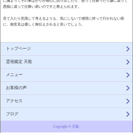
に摑まってその事ばかりが御心に回り出したり、怒って仕舞ったり嫌に成って
愚痴に成って仕舞い易いのですと教えられます。
見て入たり意識して考えるよりも、気にしないで感情に持って行かれない様
に、御意見は優しく御伝えされると良いでしょう。
トップページ
霊視鑑定 天龍
メニュー
お客様の声
アクセス
ブログ
Copyright © 天龍.