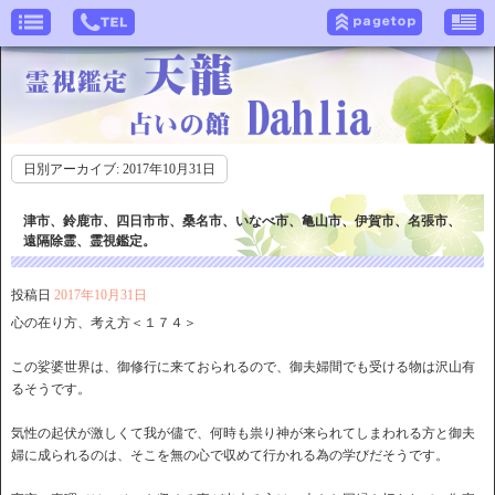
日別アーカイブ:
2017年10月31日
津市、鈴鹿市、四日市市、桑名市、いなべ市、亀山市、伊賀市、名張市、
遠隔除霊、霊視鑑定。
投稿日
2017年10月31日
心の在り方、考え方＜１７４＞
この娑婆世界は、御修行に来ておられるので、御夫婦間でも受ける物は沢山有
るそうです。
気性の起伏が激しくて我が儘で、何時も祟り神が来られてしまわれる方と御夫
婦に成られるのは、そこを無の心で収めて行かれる為の学びだそうです。