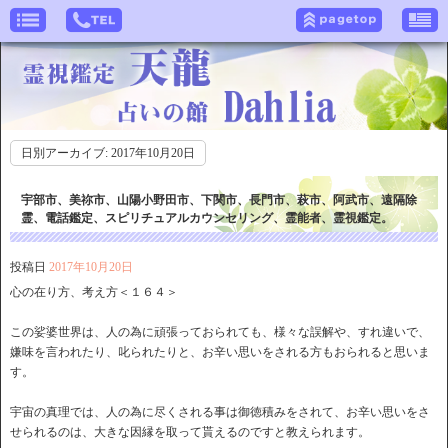
日別アーカイブ:
2017年10月20日
宇部市、美祢市、山陽小野田市、下関市、長門市、萩市、阿武市、遠隔除
霊、電話鑑定、スピリチュアルカウンセリング、霊能者、霊視鑑定。
投稿日
2017年10月20日
心の在り方、考え方＜１６４＞
この娑婆世界は、人の為に頑張っておられても、様々な誤解や、すれ違いで、
嫌味を言われたり、叱られたりと、お辛い思いをされる方もおられると思いま
す。
宇宙の真理では、人の為に尽くされる事は御徳積みをされて、お辛い思いをさ
せられるのは、大きな因縁を取って貰えるのですと教えられます。