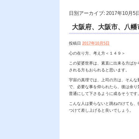
日別アーカイブ:
2017年10月5
大阪府、大阪市、八幡
面市、遠隔除霊、電話
投稿日
2017年10月5日
供養、オーラ、霊能力
心の在り方、考え方＜１４９＞
この娑婆世界は、素直に出来る方ばか
される方もおられると思います。
宇宙の真理では、上司の方は、そんな
で、必要な事を仰られたら、後は余り
普通にして下さるように成るそうです
こんな人は要らないと跳ねのけても、
つけて差し上げると良いでしょう。