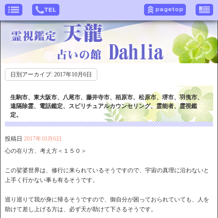
日別アーカイブ:
2017年10月6日
生駒市、東大阪市、八尾市、藤井寺市、栢原市、松原市、堺市、羽曳市、
遠隔除霊、電話鑑定、スピリチュアルカウンセリング、霊能者、霊視鑑
定。
投稿日
2017年10月6日
心の在り方、考え方＜１５０＞
この娑婆世界は、修行に来られているそうですので、宇宙の真理に沿わないと
上手く行かない事も有るそうです。
巡り巡りて我が身に帰るそうですので、御自分が困っておられていても、人を
助けて差し上げる方は、必ず天が助けて下さるそうです。