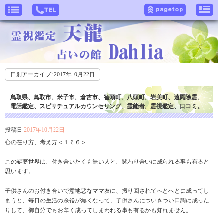
日別アーカイブ:
2017年10月22日
鳥取県、鳥取市、米子市、倉吉市、智頭町、八頭町、岩美町、遠隔除霊、
電話鑑定、スピリチュアルカウンセリング、霊能者、霊視鑑定、口コミ。
投稿日
2017年10月22日
心の在り方、考え方＜１６６＞
この娑婆世界は、付き合いたくも無い人と、関わり合いに成られる事も有ると
思います。
子供さんのお付き合いで意地悪なママ友に、振り回されてへとへとに成ってし
まうと、毎日の生活の余裕が無くなって、子供さんについきつい口調に成った
りして、御自分でもお辛く成ってしまわれる事も有るかも知れません。