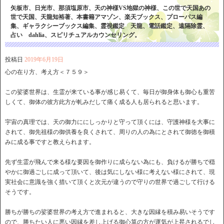
矢板市、日光市、那須塩原市、天の神様VS地獄の神様、この世で天国あの
世で天国、天龍知裕著、本書籍アマゾン、楽天ブックス、プローパス編
集、ギャラクシーブックス編集、霊視鑑定 天龍、電話鑑定、遠隔除霊、
占い dahlia、スピリチュアルカウンセリング。
投稿日
2019年6月19日
心の在り方、考え方＜７５９＞
この娑婆世界は、生霊が来ている事が感じ易くて、毎日が御身体も御心も重苦
しくて、御体の彼方此方が軋みだして痛く成る人も居られると思います。
宇宙の真理では、天の御力ににしっかりと守って頂くには、守護神様を大事に
されて、御先祖様の御供養を良くされて、周りの人の為にとされて御徳を御積
みに成る事ですと教えられます。
先ず生霊が飛んで来る様な要因を御作りに成らない為にも、負けるが勝ちで穏
やかに御過ごしに成って頂いて、後は気にしない様に考えない様にされて、現
実社会に意識を強く措いて頂くと次元が違うので守りの世界で過ごして行ける
そうです。
勝ちが勝ちの娑婆世界の考え方で進まれると、大きな因縁を積み易いそうです
ので、勝ちたい人に悪い因縁を差し上げる御心算の方が運気が上昇されるでし