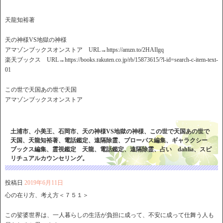
天龍知裕著
天の神様VS地獄の神様
アマゾンブックスオンストア URL→https://amzn.to/2HAIlgq
楽天ブックス URL→https://books.rakuten.co.jp/rb/15873615/?l-id=search-c-item-text-
01
この世で天国あの世で天国
アマゾンブックスオンストア
土浦市、小美王、石岡市、天の神様VS地獄の神様、この世で天国あの世で
天国、天龍知裕著、電話鑑定、遠隔除霊、プローパス編集、ギャラクシー
ブックス編集、霊視鑑定 天龍、電話鑑定、遠隔除霊、占い dahlia、スピ
リチュアルカウンセリング。
投稿日
2019年6月11日
心の在り方、考え方＜７５１＞
この娑婆世界は、一人暮らしの生活が負担に成って、不安に成って仕舞う人も