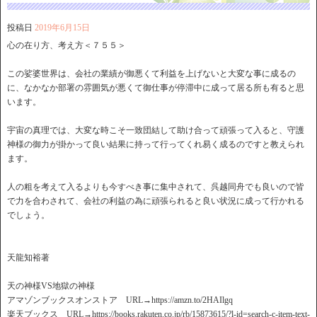
投稿日
2019年6月15日
心の在り方、考え方＜７５５＞
この娑婆世界は、会社の業績が御悪くて利益を上げないと大変な事に成るの
に、なかなか部署の雰囲気が悪くて御仕事が停滞中に成って居る所も有ると思
います。
宇宙の真理では、大変な時こそ一致団結して助け合って頑張って入ると、守護
神様の御力が掛かって良い結果に持って行ってくれ易く成るのですと教えられ
ます。
人の粗を考えて入るよりも今すべき事に集中されて、呉越同舟でも良いので皆
で力を合わされて、会社の利益の為に頑張られると良い状況に成って行かれる
でしょう。
天龍知裕著
天の神様VS地獄の神様
アマゾンブックスオンストア URL→https://amzn.to/2HAIlgq
楽天ブックス URL→https://books.rakuten.co.jp/rb/15873615/?l-id=search-c-item-text-