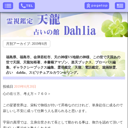
月別アーカイブ:
2019年6月
福島県、福島市、会津若松市、天の神様VS地獄の神様、この世で天国あの
世で天国、天龍知裕著、本書籍アマゾン、楽天ブックス、プローパス編
集、ギャラクシーブックス編集、霊視鑑定 天龍、電話鑑定、遠隔除霊、
占い dahlia、スピリチュアルカウンセリング。
投稿日
2019年6月20日
心の在り方、考え方＜７６０＞
この娑婆世界は、栄転で御役が付いて昇格なのだけれど、単身赴任に成るので
寂しいし不安に成って仕舞う人も居られると思います。
宇宙の真理では、立身出世されて長として動かれる事は、御力を認めて頂いて