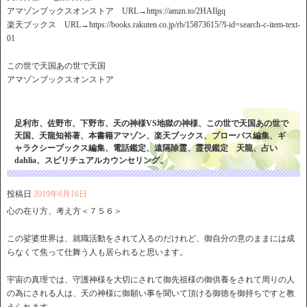
アマゾンブックスオンストア URL→https://amzn.to/2HAIlgq
楽天ブックス URL→https://books.rakuten.co.jp/rb/15873615/?l-id=search-c-item-text-
01
この世で天国あの世で天国
アマゾンブックスオンストア
足利市、佐野市、下野市、天の神様VS地獄の神様、この世で天国あの世で
天国、天龍知裕著、本書籍アマゾン、楽天ブックス、プローパス編集、ギ
ャラクシーブックス編集、電話鑑定、遠隔除霊、霊視鑑定 天龍、占い
dahlia、スピリチュアルカウンセリング。
投稿日
2019年6月16日
心の在り方、考え方＜７５６＞
この娑婆世界は、就職活動をされて入るのだけれど、御自分の意のままには成
らなくて焦って仕舞う人も居られると思います。
宇宙の真理では、守護神様を大切にされて御先祖様の御供養をされて周りの人
の為にされる人は、天の神様に御願い事を聞いて頂ける御徳を御持ちですと教