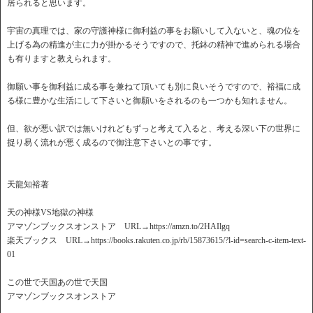
居られると思います。
宇宙の真理では、家の守護神様に御利益の事をお願いして入ないと、魂の位を
上げる為の精進が主に力が掛かるそうですので、托鉢の精神で進められる場合
も有りますと教えられます。
御願い事を御利益に成る事を兼ねて頂いても別に良いそうですので、裕福に成
る様に豊かな生活にして下さいと御願いをされるのも一つかも知れません。
但、欲が悪い訳では無いけれどもずっと考えて入ると、考える深い下の世界に
捉り易く流れが悪く成るので御注意下さいとの事です。
天龍知裕著
天の神様VS地獄の神様
アマゾンブックスオンストア URL→https://amzn.to/2HAIlgq
楽天ブックス URL→https://books.rakuten.co.jp/rb/15873615/?l-id=search-c-item-text-
01
この世で天国あの世で天国
アマゾンブックスオンストア