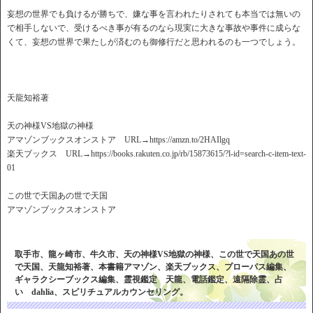
妄想の世界でも負けるが勝ちで、嫌な事を言われたりされても本当では無いの
で相手しないで、受けるべき事が有るのなら現実に大きな事故や事件に成らな
くて、妄想の世界で果たしが済むのも御修行だと思われるのも一つでしょう。
天龍知裕著
天の神様VS地獄の神様
アマゾンブックスオンストア URL→https://amzn.to/2HAIlgq
楽天ブックス URL→https://books.rakuten.co.jp/rb/15873615/?l-id=search-c-item-text-
01
この世で天国あの世で天国
アマゾンブックスオンストア
取手市、龍ヶ崎市、牛久市、天の神様VS地獄の神様、この世で天国あの世
で天国、天龍知裕著、本書籍アマゾン、楽天ブックス、プローパス編集、
ギャラクシーブックス編集、霊視鑑定 天龍、電話鑑定、遠隔除霊、占
い dahlia、スピリチュアルカウンセリング。