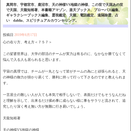
真岡市、宇都宮市、鹿沼市、天の神様VS地獄の神様、この世で天国あの世
で天国、天龍知裕著、本書籍アマゾン、楽天ブックス、プローパス編集、
ギャラクシーブックス編集、霊視鑑定 天龍、電話鑑定、遠隔除霊、占
い dahlia、スピリチュアルカウンセリング。
投稿日
2019年6月17日
心の在り方、考え方＜７５７＞
この娑婆世界は、大学の部活のチームが実力は有るのに、なかなか勝てなくて
悩んで入る人も居られると思います。
宇宙の真理では、チームが一丸となって皆がチームの為にと頑張られると、天
の神様の御力が掛かり易くて、勝利に持って行って下さるのですと教えられま
す。
一言居士の難しい人が入ても本気で相手しないで、表面だけでもそうなんだね
と理解を示して、出来るだけ揉め事に成らない様に事をサラリと流されて、追
究したり深く考え無い方が無難に行き易いでしょう。
天龍知裕著
天の神様VS地獄の神様