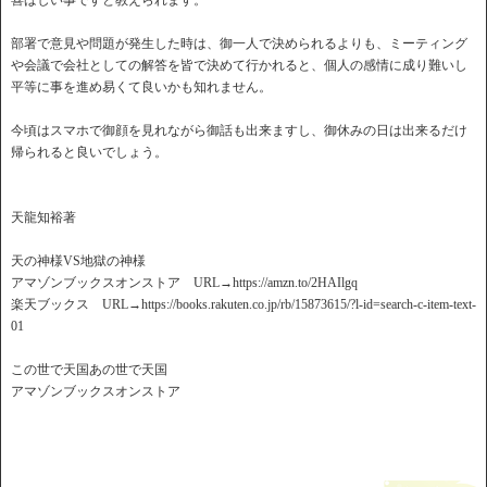
喜ばしい事ですと教えられます。
部署で意見や問題が発生した時は、御一人で決められるよりも、ミーティング
や会議で会社としての解答を皆で決めて行かれると、個人の感情に成り難いし
平等に事を進め易くて良いかも知れません。
今頃はスマホで御顔を見れながら御話も出来ますし、御休みの日は出来るだけ
帰られると良いでしょう。
天龍知裕著
天の神様VS地獄の神様
アマゾンブックスオンストア URL→https://amzn.to/2HAIlgq
楽天ブックス URL→https://books.rakuten.co.jp/rb/15873615/?l-id=search-c-item-text-
01
この世で天国あの世で天国
アマゾンブックスオンストア