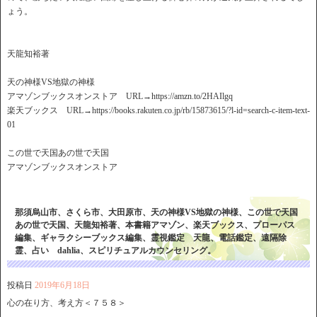
ょう。
天龍知裕著
天の神様VS地獄の神様
アマゾンブックスオンストア URL→https://amzn.to/2HAIlgq
楽天ブックス URL→https://books.rakuten.co.jp/rb/15873615/?l-id=search-c-item-text-
01
この世で天国あの世で天国
アマゾンブックスオンストア
那須烏山市、さくら市、大田原市、天の神様VS地獄の神様、この世で天国
あの世で天国、天龍知裕著、本書籍アマゾン、楽天ブックス、プローパス
編集、ギャラクシーブックス編集、霊視鑑定 天龍、電話鑑定、遠隔除
霊、占い dahlia、スピリチュアルカウンセリング。
投稿日
2019年6月18日
心の在り方、考え方＜７５８＞