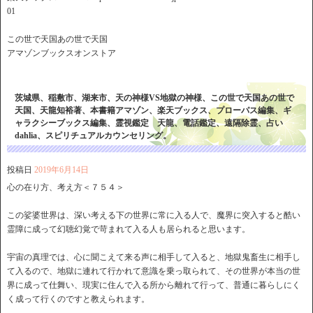
01
この世で天国あの世で天国
アマゾンブックスオンストア
茨城県、稲敷市、湖来市、天の神様VS地獄の神様、この世で天国あの世で
天国、天龍知裕著、本書籍アマゾン、楽天ブックス、プローパス編集、ギ
ャラクシーブックス編集、霊視鑑定 天龍、電話鑑定、遠隔除霊、占い
dahlia、スピリチュアルカウンセリング。
投稿日
2019年6月14日
心の在り方、考え方＜７５４＞
この娑婆世界は、深い考える下の世界に常に入る人で、魔界に突入すると酷い
霊障に成って幻聴幻覚で苛まれて入る人も居られると思います。
宇宙の真理では、心に聞こえて来る声に相手して入ると、地獄鬼畜生に相手し
て入るので、地獄に連れて行かれて意識を乗っ取られて、その世界が本当の世
界に成って仕舞い、現実に住んで入る所から離れて行って、普通に暮らしにく
く成って行くのですと教えられます。