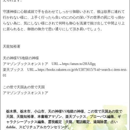
えられます。
守護神様に心願成就で手を合わせてしっかり御願いされて、後は欲界に連れて
行かれない様に、上手く行ったら良いのにの心の深い下の世界の罠に引っ掛か
らない為に、気にしない様にされて何時も御心を浅瀬で抜け出して中間より上
に居られると、御徳の御力で思い通りにして頂き易いでしょう。
天龍知裕著
天の神様VS地獄の神様
アマゾンブックスオンストア URL→https://amzn.to/2HAIlgq
楽天ブックス URL→https://books.rakuten.co.jp/rb/15873615/?l-id=search-c-item-text-
01
この世で天国あの世で天国
アマゾンブックスオンストア
栃木県、栃木市、小山市、天の神様VS地獄の神様、この世で天国あの世で
天国、天龍知裕著、本書籍アマゾン、楽天ブックス、プローパス編集、ギ
ャラクシーブックス編集、霊視鑑定 天龍、電話鑑定、遠隔除霊、占い
dahlia、スピリチュアルカウンセリング。