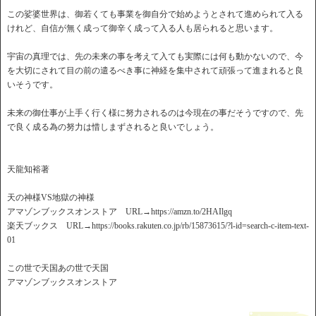
この娑婆世界は、御若くても事業を御自分で始めようとされて進められて入る
けれど、自信が無く成って御辛く成って入る人も居られると思います。
宇宙の真理では、先の未来の事を考えて入ても実際には何も動かないので、今
を大切にされて目の前の遣るべき事に神経を集中されて頑張って進まれると良
いそうです。
未来の御仕事が上手く行く様に努力されるのは今現在の事だそうですので、先
で良く成る為の努力は惜しまずされると良いでしょう。
天龍知裕著
天の神様VS地獄の神様
アマゾンブックスオンストア URL→https://amzn.to/2HAIlgq
楽天ブックス URL→https://books.rakuten.co.jp/rb/15873615/?l-id=search-c-item-text-
01
この世で天国あの世で天国
アマゾンブックスオンストア