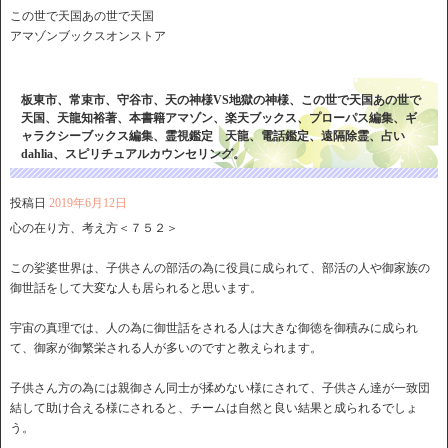
この世で天国あの世で天国
アマゾンブックスオンストア
板東市、常束市、守谷市、天の神様VS地獄の神様、この世で天国あの世で
天国、天龍知裕著、本書籍アマゾン、楽天ブックス、プローパス編集、ギ
ャラクシーブックス編集、霊視鑑定 天龍、電話鑑定、遠隔除霊、占い
dahlia、スピリチュアルカウンセリング。
投稿日
2019年6月12日
心の在り方、考え方＜７５２＞
この娑婆世界は、子供さんの部活の為に役員に成られて、部活の人や御家族の
御世話をして大変な人も居られると思います。
宇宙の真理では、人の為に御世話をされる人は大きな御徳を御積みに成られ
て、御家が御繁栄される人が多いのですと教えられます。
子供さん方の為には親御さん同士が揉めない様にされて、子供さん達が一致団
結して助け合える様にされると、チームは自然と良い結果と成られるでしょ
う。