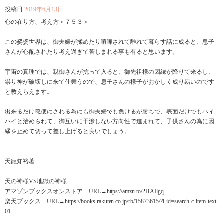
投稿日
2019年6月13日
心の在り方、考え方＜７５３＞
この娑婆世界は、御夫婦が揉めたり喧嘩されて離れて暮らす話に成ると、息子
さんが心配されたり考え過ぎて苦しまれる事も有ると思います。
宇宙の真理では、親御さんが抗って入ると、御先祖様の因縁が降りて来るし、
祟り神が破壊しに来て仕舞うので、息子さんの様子がおかしく成り易いのです
と教えらえます。
出来るだけ穏便にされる為にも御夫婦でも負けるが勝ちで、表面だけでもハイ
ハイと治められて、御互いに干渉しない方向性で進まれて、子供さんの為に因
縁を止めて切って差し上げると良いでしょう。
天龍知裕著
天の神様VS地獄の神様
アマゾンブックスオンストア URL→https://amzn.to/2HAIlgq
楽天ブックス URL→https://books.rakuten.co.jp/rb/15873615/?l-id=search-c-item-text-
01