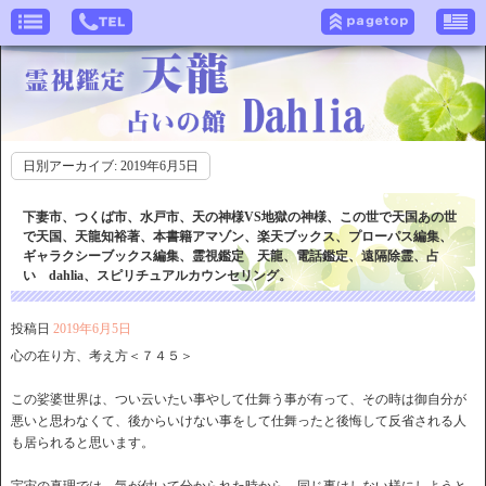
日別アーカイブ:
2019年6月5日
下妻市、つくば市、水戸市、天の神様VS地獄の神様、この世で天国あの世
で天国、天龍知裕著、本書籍アマゾン、楽天ブックス、プローパス編集、
ギャラクシーブックス編集、霊視鑑定 天龍、電話鑑定、遠隔除霊、占
い dahlia、スピリチュアルカウンセリング。
投稿日
2019年6月5日
心の在り方、考え方＜７４５＞
この娑婆世界は、つい云いたい事やして仕舞う事が有って、その時は御自分が
悪いと思わなくて、後からいけない事をして仕舞ったと後悔して反省される人
も居られると思います。