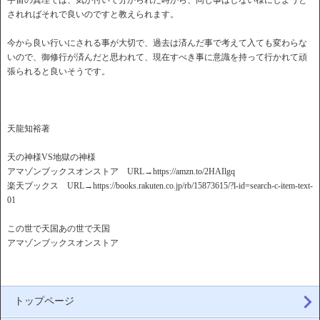
宇宙の真理では、気が付いて分かられた時から、同じ事はしない様にしようと
されればそれで良いのですと教えられます。
今から良い行いにされる事が大切で、過去は済んだ事で考えて入ても変わらな
いので、御修行が済んだと思われて、現在すべき事に意識を持って行かれて頑
張られると良いそうです。
天龍知裕著
天の神様VS地獄の神様
アマゾンブックスオンストア URL→https://amzn.to/2HAIlgq
楽天ブックス URL→https://books.rakuten.co.jp/rb/15873615/?l-id=search-c-item-text-
01
この世で天国あの世で天国
アマゾンブックスオンストア
トップページ