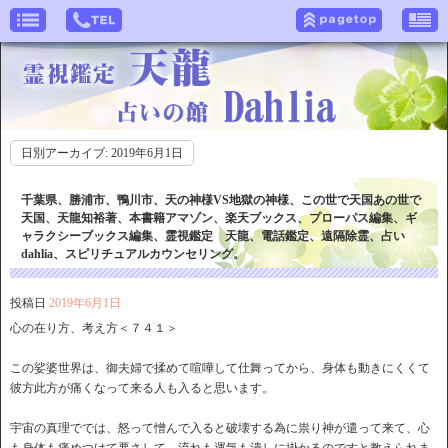
日別アーカイブ:
2019年6月1日
千葉県、勝浦市、鴨川市、天の神様VS地獄の神様、この世で天国あの世で
天国、天龍知裕著、本書籍アマゾン、楽天ブックス、プローパス編集、ギ
ャラクシーブックス編集、霊視鑑定 天龍、電話鑑定、遠隔除霊、占い
dahlia、スピリチュアルカウンセリング。
投稿日
2019年6月1日
心の在り方、考え方＜７４１＞
この娑婆世界は、御夫婦で揉めて喧嘩して仕舞ってから、身体も動きにくくて
彼方此方が痛くなって来る人も入ると思います。
宇宙の真理ででは、怒って憎んで入ると破壊する為に祟り神が遣って来て、心