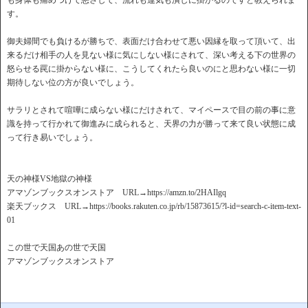
も身体も痛めつけて悪さして、流れも運気も潰しに掛かるのですと教えられま
す。
御夫婦間でも負けるが勝ちで、表面だけ合わせて悪い因縁を取って頂いて、出
来るだけ相手の人を見ない様に気にしない様にされて、深い考える下の世界の
怒らせる罠に掛からない様に、こうしてくれたら良いのにと思わない様に一切
期待しない位の方が良いでしょう。
サラリとされて喧嘩に成らない様にだけされて、マイペースで目の前の事に意
識を持って行かれて御進みに成られると、天界の力が勝って来て良い状態に成
って行き易いでしょう。
天の神様VS地獄の神様
アマゾンブックスオンストア URL→https://amzn.to/2HAIlgq
楽天ブックス URL→https://books.rakuten.co.jp/rb/15873615/?l-id=search-c-item-text-
01
この世で天国あの世で天国
アマゾンブックスオンストア