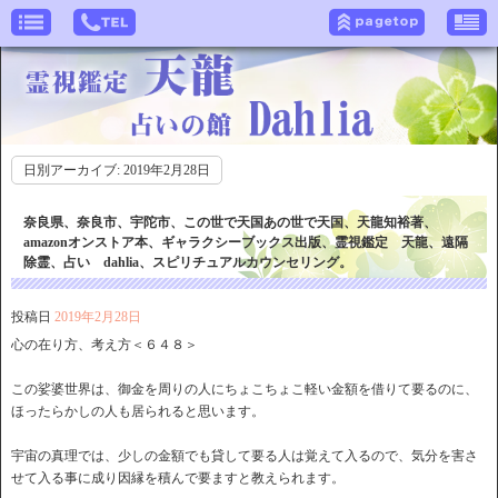
日別アーカイブ:
2019年2月28日
奈良県、奈良市、宇陀市、この世で天国あの世で天国、天龍知裕著、
amazonオンストア本、ギャラクシーブックス出版、霊視鑑定 天龍、遠隔
除霊、占い dahlia、スピリチュアルカウンセリング。
投稿日
2019年2月28日
心の在り方、考え方＜６４８＞
この娑婆世界は、御金を周りの人にちょこちょこ軽い金額を借りて要るのに、
ほったらかしの人も居られると思います。
宇宙の真理では、少しの金額でも貸して要る人は覚えて入るので、気分を害さ
せて入る事に成り因縁を積んで要ますと教えられます。