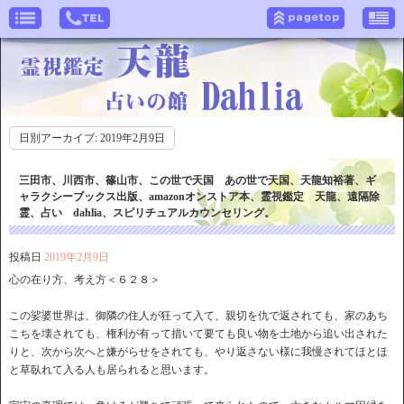
日別アーカイブ:
2019年2月9日
三田市、川西市、篠山市、この世で天国 あの世で天国、天龍知裕著、ギ
ャラクシーブックス出版、amazonオンストア本、霊視鑑定 天龍、遠隔除
霊、占い dahlia、スピリチュアルカウンセリング。
投稿日
2019年2月9日
心の在り方、考え方＜６２８＞
この娑婆世界は、御隣の住人が狂って入て、親切を仇で返されても、家のあち
こちを壊されても、権利が有って措いて要ても良い物を土地から追い出された
りと、次から次へと嫌がらせをされても、やり返さない様に我慢されてほとほ
と草臥れて入る人も居られると思います。