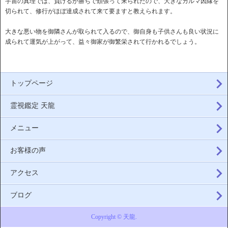
宇宙の真理では、負けるが勝ちで頑張って来られたので、大きなカルマ因縁を
切られて、修行がほぼ達成されて来て要ますと教えられます。
大きな悪い物を御隣さんが取られて入るので、御自身も子供さんも良い状況に
成られて運気が上がって、益々御家が御繁栄されて行かれるでしょう。
トップページ
霊視鑑定 天龍
メニュー
お客様の声
アクセス
ブログ
Copyright © 天龍.