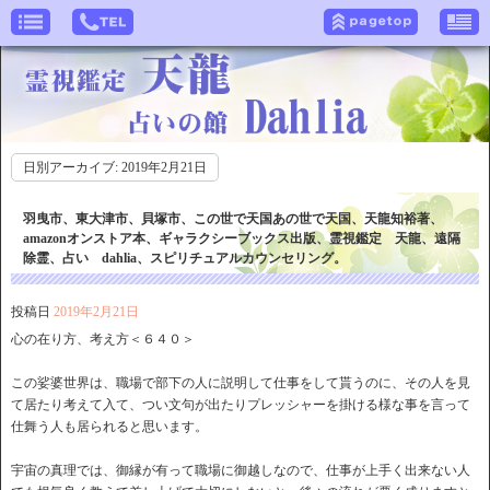
日別アーカイブ:
2019年2月21日
羽曳市、東大津市、貝塚市、この世で天国あの世で天国、天龍知裕著、
amazonオンストア本、ギャラクシーブックス出版、霊視鑑定 天龍、遠隔
除霊、占い dahlia、スピリチュアルカウンセリング。
投稿日
2019年2月21日
心の在り方、考え方＜６４０＞
この娑婆世界は、職場で部下の人に説明して仕事をして貰うのに、その人を見
て居たり考えて入て、つい文句が出たりプレッシャーを掛ける様な事を言って
仕舞う人も居られると思います。
宇宙の真理では、御縁が有って職場に御越しなので、仕事が上手く出来ない人