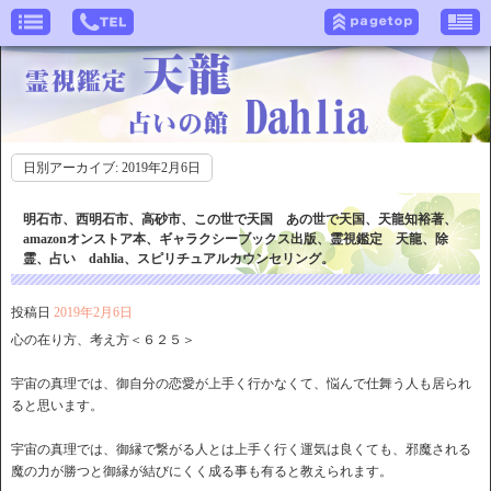
日別アーカイブ:
2019年2月6日
明石市、西明石市、高砂市、この世で天国 あの世で天国、天龍知裕著、
amazonオンストア本、ギャラクシーブックス出版、霊視鑑定 天龍、除
霊、占い dahlia、スピリチュアルカウンセリング。
投稿日
2019年2月6日
心の在り方、考え方＜６２５＞
宇宙の真理では、御自分の恋愛が上手く行かなくて、悩んで仕舞う人も居られ
ると思います。
宇宙の真理では、御縁で繋がる人とは上手く行く運気は良くても、邪魔される
魔の力が勝つと御縁が結びにくく成る事も有ると教えられます。