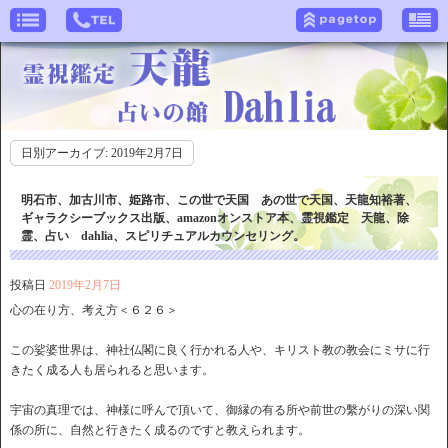
日別アーカイブ:
2019年2月7日
明石市、加古川市、姫路市、この世で天国 あの世で天国、天龍知裕著、
ギャラクシーブックス出版、amazonオンストア本、霊視鑑定 天龍、除
霊、占い dahlia、スピリチュアルカウンセリング。
投稿日
2019年2月7日
心の在り方、考え方＜６２６＞
この娑婆世界は、神社仏閣に良く行かれる人や、キリスト教の教会にミサに行
きたく成る人も居られると思います。
宇宙の真理では、神様に呼んで頂いて、御縁の有る所や前世の繫がりの深い関
係の所に、自然と行きたく成るのですと教えられます。