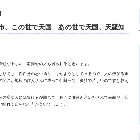
日
市、この世で天国 あの世で天国、天龍知
ックス出版、amazonオンストア本、霊視
占い dahlia、スピリチュアルカウンセ
着せがましい、老婆心の人も居られると思います。
もりでも、御自分の思い通りにさせようとして入るので、人の嫌がる事
の間にか地獄の住人さんに成って仕舞って、孤独で苦しいのですと教え
その様な人には負けるが勝ちで、程々に御付き合いをされて表面だけ合
と離れて居られる方が良いでしょう。