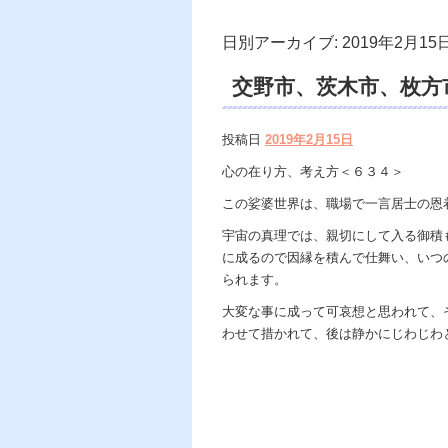
日別アーカイブ:
2019年2月15
交野市、茨木市、枚方
裕著、ギャラクシーブ
投稿日
2019年2月15日
鑑定 天龍、遠隔除霊、
心の在り方、考え方＜６３４＞
リング。
この娑婆世界は、職場で一言居士の恩
宇宙の真理では、親切にして入る御積
に成るので因縁を積んで仕舞い、いつ
られます。
大変な事に成って可哀想と思われて、
わせて措かれて、後は静かにじわじわ