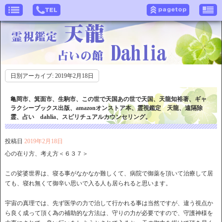
日別アーカイブ:
2019年2月18日
亀岡市、箕面市、生駒市、この世で天国あの世で天国、天龍知裕著、ギャ
ラクシーブックス出版、amazonオンストア本、霊視鑑定 天龍、遠隔除
霊、占い dahlia、スピリチュアルカウンセリング。
投稿日
2019年2月18日
心の在り方、考え方＜６３７＞
この娑婆世界は、寝る事がなかなか難しくて、病院で御薬を頂いて治療して居
ても、寝れ無くて御辛い思いで入る人も居られると思います。
宇宙の真理では、先ず医学の力で治して行かれる事は当然ですが、違う視点か
ら良く成って頂く為の補助的な方法は、守りの力が必要ですので、守護神様を