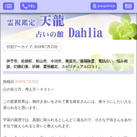
日別アーカイブ:
2018年7月25日
伊予市、松前町、松山市、今治市、東温市、遠隔除霊、電話占い、悩み相
談、幻聴幻覚、祈祷、霊視鑑定、スピリチュアル口コミ。
投稿日
2018年7月25日
心の在り方、考え方＜４３１＞
この娑婆世界は、御付き合いをされて要る彼女さんには、偉そうにしたい人も
居られると思います。
宇宙の真理では、真面に取られるとしんどく成るので、小さな子供さんをあや
す位で捉えられると良いと教えられます。