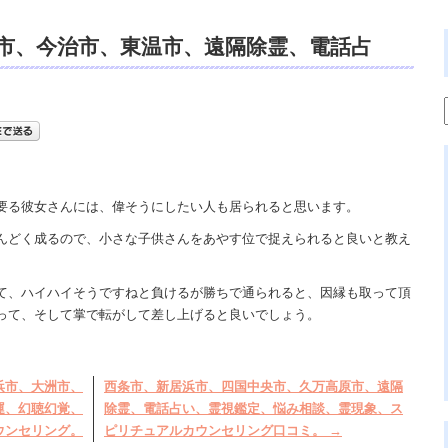
市、今治市、東温市、遠隔除霊、電話占
覚、祈祷、霊視鑑定、スピリチュアル口コ
要る彼女さんには、偉そうにしたい人も居られると思います。
んどく成るので、小さな子供さんをあやす位で捉えられると良いと教え
て、ハイハイそうですねと負けるが勝ちで通られると、因縁も取って頂
って、そして掌で転がして差し上げると良いでしょう。
浜市、大洲市、
西条市、新居浜市、四国中央市、久万高原市、遠隔
運、幻聴幻覚、
除霊、電話占い、霊視鑑定、悩み相談、霊現象、ス
ウンセリング。
ピリチュアルカウンセリング口コミ。
→