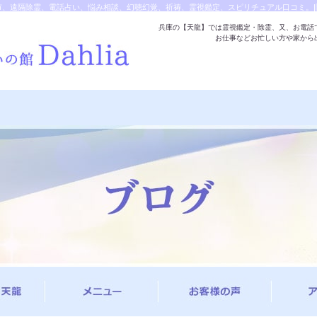
市、遠隔除霊、電話占い、悩み相談、幻聴幻覚、祈祷、霊視鑑定、スピリチュアル口コミ。|
兵庫の【天龍】では霊視鑑定・除霊、又、お電話
お仕事などお忙しい方や家から