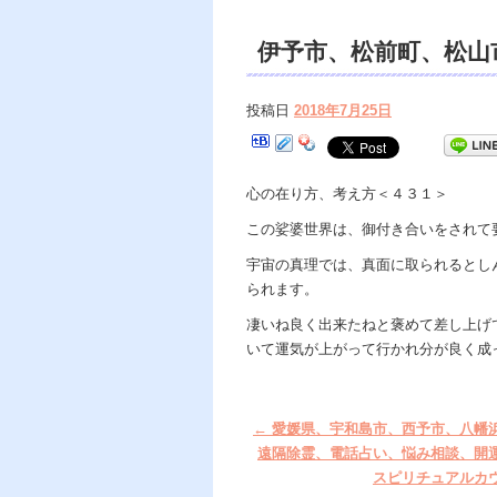
伊予市、松前町、松山
い、悩み相談、幻聴幻
投稿日
2018年7月25日
ミ。
心の在り方、考え方＜４３１＞
この娑婆世界は、御付き合いをされて
宇宙の真理では、真面に取られるとし
られます。
凄いね良く出来たねと褒めて差し上げ
いて運気が上がって行かれ分が良く成
←
愛媛県、宇和島市、西予市、八幡
遠隔除霊、電話占い、悩み相談、開
スピリチュアルカ