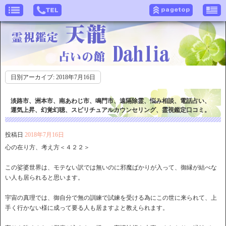
日別アーカイブ:
2018年7月16日
淡路市、洲本市、南あわじ市、鳴門市、遠隔除霊、悩み相談、電話占い、
運気上昇、幻覚幻聴、スピリチュアルカウンセリング、霊視鑑定口コミ。
投稿日
2018年7月16日
心の在り方、考え方＜４２２＞
この娑婆世界は、モテない訳では無いのに邪魔ばかりが入って、御縁が結べな
い人も居られると思います。
宇宙の真理では、御自分で無の訓練で試練を受ける為にこの世に来られて、上
手く行かない様に成って要る人も居ますよと教えられます。