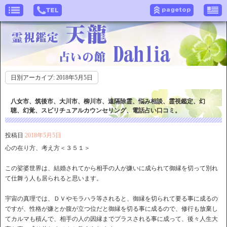
日別アーカイブ:
2018年5月5日
八女市、筑後市、大川市、柳川市、遠隔除霊、悩み相談、霊視鑑定、幻
聴、幻覚、スピリチュアルカウンセリング、電話占い口コミ。
投稿日
2018年5月5日
心の在り方、考え方＜３５１＞
この娑婆世界は、結婚されてから相手の人が嫌いに成られて御縁を切って別れ
て仕舞う人も居られると思います。
宇宙の真理では、ＤＶやモラハラ等されると、御縁を切られて要る事に成るの
ですが、性格が嫌とか腹が立つ位だと御縁を切る事に成るので、修行も放棄し
てカルマも積んで、相手の人の因縁までプラスされる事に成って、後々人生大