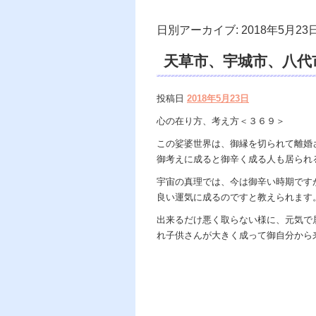
日別アーカイブ:
2018年5月23
天草市、宇城市、八代
談、幻聴、幻覚、霊現
投稿日
2018年5月23日
ング、霊視鑑定士。
心の在り方、考え方＜３６９＞
この娑婆世界は、御縁を切られて離婚
御考えに成ると御辛く成る人も居られ
宇宙の真理では、今は御辛い時期です
良い運気に成るのですと教えられます
出来るだけ悪く取らない様に、元気で
れ子供さんが大きく成って御自分から