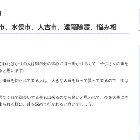
日
市、水俣市、人吉市、遠隔除霊、悩み相
象、体の不調、スピリチュアルカウンセリ
されたばかりの人は御自分の御心に引っ掛かり易くて、子供さんの事を
ると思います。
が御縁を切られて要る人は、大きな因縁を取って貰って要るので、後は
。
居てくれて御会いする事も出来るのなら良いと思われて、今を大事にさ
来られる様に、絆を深めて行かれると良いでしょう。