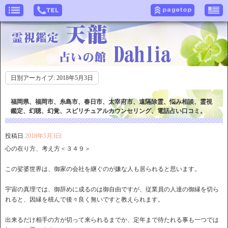
日別アーカイブ:
2018年5月3日
福岡県、福岡市、糸島市、春日市、太宰府市、遠隔除霊、悩み相談、霊視
鑑定、幻聴、幻覚、スピリチュアルカウンセリング、電話占い口コミ。
投稿日
2018年5月3日
心の在り方、考え方＜３４９＞
この娑婆世界は、御家の会社を継ぐのが嫌な人も居られると思います。
宇宙の真理では、御辞めに成るのは御自由ですが、従業員の人達の御縁を切ら
れると、因縁を積んで後々良く無いですと教えられます。
出来るだけ相手の方が切って来られるまでか、定年まで待たれる事も一つでは