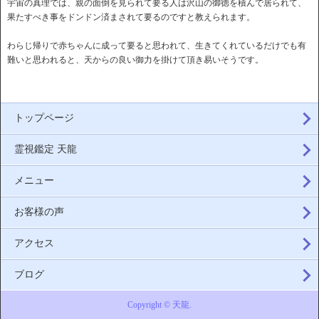
宇宙の真理では、親の面倒を見られて要る人は沢山の御徳を積んで居られて、
果たすべき事をドンドン済まされて要るのですと教えられます。
わらじ帰りで赤ちゃんに成って要ると思われて、生きてくれているだけでも有
難いと思われると、天からの良い御力を掛けて頂き易いそうです。
トップページ
霊視鑑定 天龍
メニュー
お客様の声
アクセス
ブログ
Copyright © 天龍.