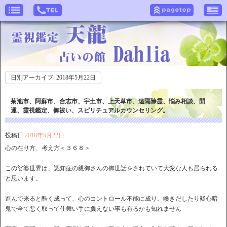
日別アーカイブ:
2018年5月22日
菊池市、阿蘇市、合志市、宇土市、上天草市、遠隔除霊、悩み相談、開
運、霊視鑑定、御祓い、スピリチュアルカウンセリング。
投稿日
2018年5月22日
心の在り方、考え方＜３６８＞
この娑婆世界は、認知症の親御さんの御世話をされていて大変な人も居られる
と思います。
進んで来ると酷く成って、心のコントロール不能に成り、喚きだしたり疑心暗
鬼で全て悪く取って仕舞い手に負えない事も有るかも知れません