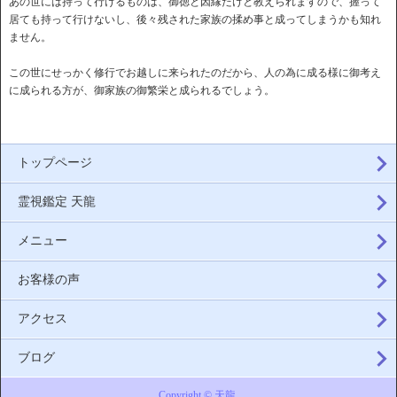
あの世には持って行けるものは、御徳と因縁だけと教えられますので、握って
居ても持って行けないし、後々残された家族の揉め事と成ってしまうかも知れ
ません。
この世にせっかく修行でお越しに来られたのだから、人の為に成る様に御考え
に成られる方が、御家族の御繁栄と成られるでしょう。
トップページ
霊視鑑定 天龍
メニュー
お客様の声
アクセス
ブログ
Copyright © 天龍.