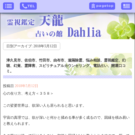
日別アーカイブ:
2018年5月12日
津久見市、佐伯市、竹田市、由布市、遠隔除霊、悩み相談、霊視鑑定、幻
聴、幻覚、霊障害、スピリチュアルカウンセリング、電話占い、開運口コ
ミ。
投稿日
2018年5月12日
心の在り方、考え方＜３５８＞
この娑婆世界は、欲深い人も居られると思います。
宇宙の真理では、欲が深いと何かと揉める事が多く成るので、因縁を積み易い
と教えられます。