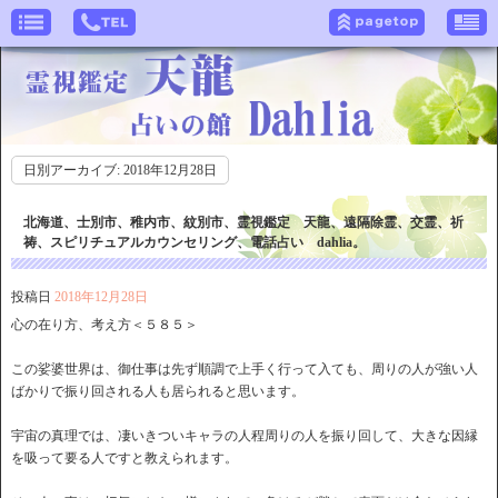
日別アーカイブ:
2018年12月28日
北海道、士別市、稚内市、紋別市、霊視鑑定 天龍、遠隔除霊、交霊、祈
祷、スピリチュアルカウンセリング、電話占い dahlia。
投稿日
2018年12月28日
心の在り方、考え方＜５８５＞
この娑婆世界は、御仕事は先ず順調で上手く行って入ても、周りの人が強い人
ばかりで振り回される人も居られると思います。
宇宙の真理では、凄いきついキャラの人程周りの人を振り回して、大きな因縁
を吸って要る人ですと教えられます。