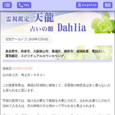
日別アーカイブ:
2018年12月4日
泉佐野市、和泉市、大阪狭山市、葛城市、御所市、遠隔除霊、電話占い、
霊視鑑定、スピリチュアルカウンセリング。
投稿日
2018年12月4日
心の在り方、考え方＜５６２＞
この娑婆世界は、奥様が圧倒的に御強くて、旦那様の御意見は全く通らない人
も居られると思います。
宇宙の真理では、負けるが勝ちで奥様を大事にされて、云われる通りにされて
治めて入る人は、天の神様の力も掛かって守られると教えられます。