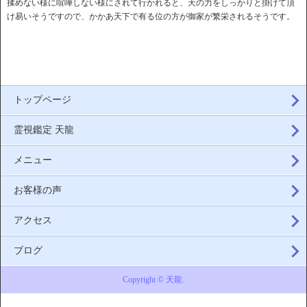
揉めない様に喧嘩しない様にされて行かれると、天の力をしっかりと掛けて頂
け易いそうですので、かかあ天下で有る位の方が御家が繁栄されるそうです。
トップページ
霊視鑑定 天龍
メニュー
お客様の声
アクセス
ブログ
Copyright © 天龍.