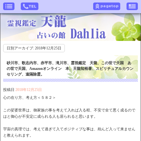
日別アーカイブ:
2018年12月25日
砂川市、歌志内市、赤平市、滝川市、霊視鑑定 天龍、この世で天国 あ
の世で天国、Amazonオンライン 本、天龍知裕著、スピリチュアルカウン
セリング、遠隔除霊。
投稿日
2018年12月25日
心の在り方、考え方＜５８２＞
この娑婆世界は、御家族の事を考えて入れば入る程、不安で全て悪く成るので
はと御心が不安定に成られる人も居られると思います。
宇宙の真理では、考えて過ぎて入てポジティブな事は、殆んど入って来ません
と教えられます。