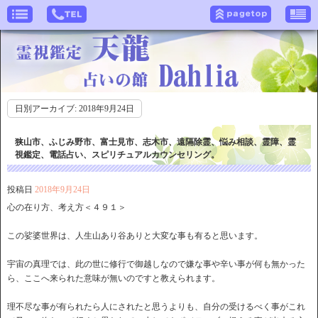
日別アーカイブ:
2018年9月24日
狭山市、ふじみ野市、富士見市、志木市、遠隔除霊、悩み相談、霊障、霊
視鑑定、電話占い、スピリチュアルカウンセリング。
投稿日
2018年9月24日
心の在り方、考え方＜４９１＞
この娑婆世界は、人生山あり谷ありと大変な事も有ると思います。
宇宙の真理では、此の世に修行で御越しなので嫌な事や辛い事が何も無かった
ら、ここへ来られた意味が無いのですと教えられます。
理不尽な事が有られたら人にされたと思うよりも、自分の受けるべく事がこれ