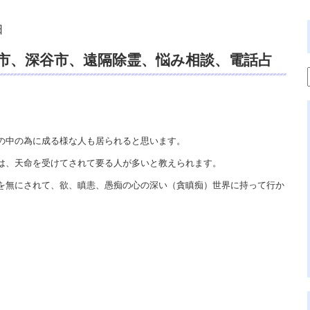
日
市、深谷市、遠隔除霊、悩み相談、電話占
チュアルカウンセリング、開運、御祓い。
の中の為に成る様な人も居られると思います。
は、天命を受けてされて要る人が多いと教えられます。
を無にされて、欲、瞋恚、愚痴の心の深い（貪瞋痴）世界に持って行か