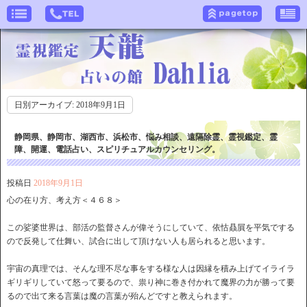
日別アーカイブ:
2018年9月1日
静岡県、静岡市、湖西市、浜松市、悩み相談、遠隔除霊、霊視鑑定、霊
障、開運、電話占い、スピリチュアルカウンセリング。
投稿日
2018年9月1日
心の在り方、考え方＜４６８＞
この娑婆世界は、部活の監督さんが偉そうにしていて、依怙贔屓を平気でする
ので反発して仕舞い、試合に出して頂けない人も居られると思います。
宇宙の真理では、そんな理不尽な事をする様な人は因縁を積み上げてイライラ
ギリギリしていて怒って要るので、祟り神に巻き付かれて魔界の力が勝って要
るので出て来る言葉は魔の言葉が殆んどですと教えられます。