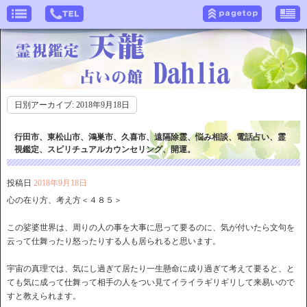
日別アーカイブ:
2018年9月18日
行田市、東松山市、鴻巣市、久喜市、遠隔除霊、悩み相談、電話占い、霊
視鑑定、スピリチュアルカウンセリング、開運。
投稿日
2018年9月18日
心の在り方、考え方＜４８５＞
この娑婆世界は、周りの人の事を大事に思って要るのに、気が付いたら文句を
云って仕舞ったり怒ったりする人も居られると思います。
宇宙の真理では、気にし過ぎて居たり一生懸命に成り過ぎて考えて要ると、と
ても気に成って仕舞って相手の人をつい見てイライラギリギリして来易いので
すと教えられます。