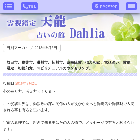
日別アーカイブ:
2018年9月2日
盤田市、袋井市、掛川市、菊川市、遠隔除霊、悩み相談、電話占い、霊視
鑑定、幻聴幻覚、スピリチュアルカウンセリング。
投稿日
2018年9月2日
心の在り方、考え方＜４６９＞
この娑婆世界は、御親族の深い関係の人が次から次へと御病気や御怪我で入院
される事も有ると思います。
宇宙の真理では、起きて来る事はその人の物で、メッセージで有ると教えられ
ます。