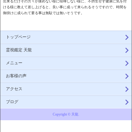
出来るだけその方々が揉めない様に喧嘩しない様に、不摂生せず健康に気を付
ける様に教えて差し上げると、良い事に成って来られるそうですので、時間を
御掛けに成られて要る事は無駄では無いそうです。
トップページ
霊視鑑定 天龍
メニュー
お客様の声
アクセス
ブログ
Copyright © 天龍.