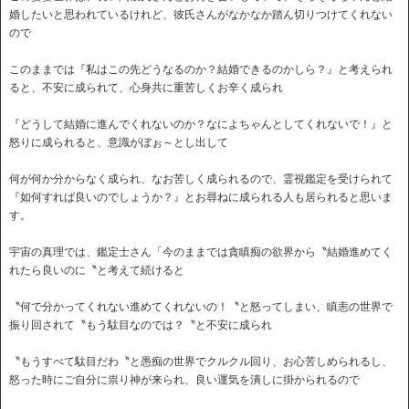
婚したいと思われているけれど、彼氏さんがなかなか踏ん切りつけてくれない
ので
このままでは『私はこの先どうなるのか？結婚できるのかしら？』と考えられ
ると、不安に成られて、心身共に重苦しくお辛く成られ
『どうして結婚に進んでくれないのか？なによちゃんとしてくれないで！』と
怒りに成られると、意識がぼぉ～とし出して
何が何か分からなく成られ、なお苦しく成られるので、霊視鑑定を受けられて
『如何すれば良いのでしょうか？』とお尋ねに成られる人も居られると思いま
す。
宇宙の真理では、鑑定士さん「今のままでは貪瞋痴の欲界から〝結婚進めてく
れたら良いのに〝と考えて続けると
〝何で分かってくれない進めてくれないの！〝と怒ってしまい、瞋恚の世界で
振り回されて〝もう駄目なのでは？〝と不安に成られ
〝もうすべて駄目だわ〝と愚痴の世界でクルクル回り、お心苦しめられるし、
怒った時にご自分に祟り神が来られ、良い運気を潰しに掛かられるので