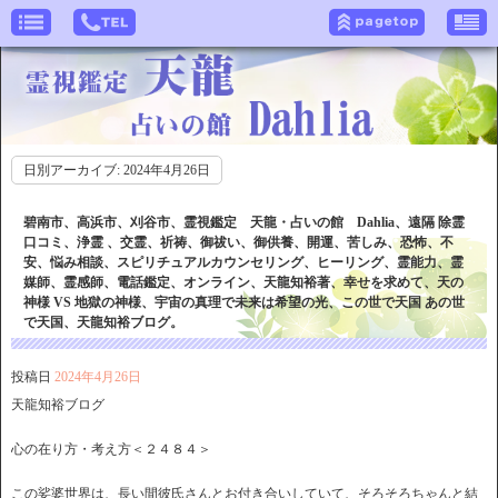
日別アーカイブ:
2024年4月26日
碧南市、高浜市、刈谷市、霊視鑑定 天龍・占いの館 Dahlia、遠隔 除霊
口コミ、浄霊 、交霊、祈祷、御祓い、御供養、開運、苦しみ、恐怖、不
安、悩み相談、スピリチュアルカウンセリング、ヒーリング、霊能力、霊
媒師、霊感師、電話鑑定、オンライン、天龍知裕著、幸せを求めて、天の
神様 VS 地獄の神様、宇宙の真理で未来は希望の光、この世で天国 あの世
で天国、天龍知裕ブログ。
投稿日
2024年4月26日
天龍知裕ブログ
心の在り方・考え方＜２４８４＞
この娑婆世界は、長い間彼氏さんとお付き合いしていて、そろそろちゃんと結