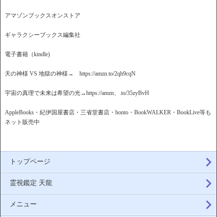
アマゾンブックスオンストア
ギャラクシーブックス編集社
電子書籍（kindle)
天の神様 VS 地獄の神様→ https://amzn.to/2qh9cqN
宇宙の真理で未来は希望の光→https://amzn、.to/35zyBvH
AppleBooks・紀伊国屋書店・三省堂書店・honto・BookWALKER・BookLive等も
ネット販売中
トップページ
霊視鑑定 天龍
メニュー