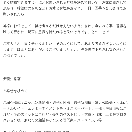
早く結婚できますようにとお願いされる神様を決めて頂いて、お家に鎮座して
頂かれ（縁結びのお札など）お水とお塩をおかれ、一日一回手を合わされてお
願いされたら
神様にお任せして、後は出来るだけ考えないようにされ、今すべく事に意識を
以って行かれ、現実に意識を持たれると良いそうです」とのことで
ご本人さん「良く分かりました、そのようにして、あまり考え過ぎないように
します、ほんとにありがとうございました」と、胸を撫で下ろされ安心された
ご様子でした。
天龍知裕著
＊幸せを求めて
ご紹介掲載：ニッポン新聞様・週刊女性様・週刊新潮様・婦人公論様・＜afnポ
ータルサイト・エンターテイメント等＞ミスターパートナー様＜注目情報はこ
れだ・今の大ヒットはこれだ・令和のベストヒット大賞＞（株）三楽舎プロダ
クション様＜あなたの願望をかなえる専門家ベスト３４人＞等