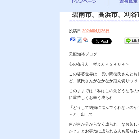
碧南市、高浜市、刈谷市
遠隔 除霊 口コミ、
投稿日
2024年4月26日
しみ、恐怖、不安、悩
ヒーリング、霊能力、
天龍知裕ブログ
天龍知裕著、幸せを求
心の在り方・考え方＜２４８４＞
理で未来は希望の光、
この娑婆世界は、長い間彼氏さんとお
グ。
ど、彼氏さんがなかなか踏ん切りつけ
このままでは『私はこの先どうなるの
に重苦しくお辛く成られ
『どうして結婚に進んでくれないのか
～とし出して
何が何か分からなく成られ、なお苦し
か？』とお尋ねに成られる人も居られ