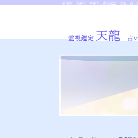
碧南市、高浜市、刈谷市、霊視鑑定 天龍・占いの
グ、ヒーリング、霊能力、霊媒師、霊感師、電話鑑