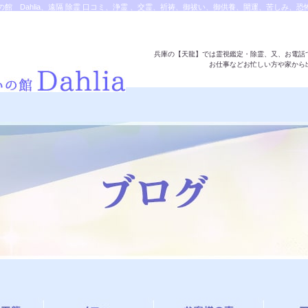
館 Dahlia、遠隔 除霊 口コミ、浄霊 、交霊、祈祷、御祓い、御供養、開運、苦しみ、
定、オンライン、天龍知裕著、幸せを求めて、天の神様 VS 地獄の神様、宇宙の真理で未来
ブログ。|除霊・霊視鑑定・遠隔除霊の対応は天龍へ
兵庫の【天龍】では霊視鑑定・除霊、又、お電話
お仕事などお忙しい方や家から