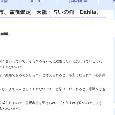
、霊視鑑定 天龍・占いの館 Dahlia、
浄霊 、交霊、祈祷、御祓い、御供養、開運、苦
み相談、スピリチュアルカウンセリング、
霊媒師、霊感師、電話鑑定、オンライン、
めて、天の神様 VS 地獄の神様、宇宙の真
この世で天国 あの世で天国、天龍知裕ブロ
付き合いしていて、そろそろちゃんと結婚したいと思われているけれ
てくれないので
か？結婚できるのかしら？』と考えられると、不安に成られて、心身共
？なによちゃんとしてくれないで！』と怒りに成られると、意識がぼぉ
く成られるので、霊視鑑定を受けられて『如何すれば良いのでしょう
ると思います。