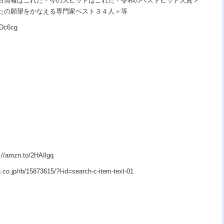
目情報はこれだ・今の大ヒットはこれだ・令和のベストヒット大賞＞
たの願望をかなえる専門家ベスト３４人＞等
Dc6cg
zn.to/2HAIlgq
p/rb/15873615/?l-id=search-c-item-text-01