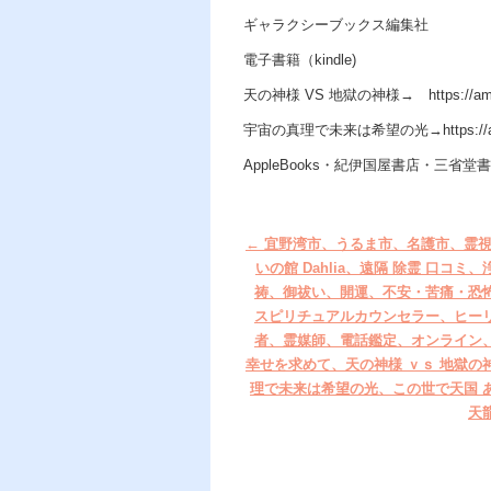
ギャラクシーブックス編集社
電子書籍（kindle)
天の神様 VS 地獄の神様→ https://amzn
宇宙の真理で未来は希望の光→https://amz
AppleBooks・紀伊国屋書店・三省堂書店
←
宜野湾市、うるま市、名護市、霊視
いの館 Dahlia、遠隔 除霊 口コミ
祷、御祓い、開運、不安・苦痛・恐
スピリチュアルカウンセラー、ヒー
者、霊媒師、電話鑑定、オンライン
幸せを求めて、天の神様 ｖｓ 地獄の
理で未来は希望の光、この世で天国 
天