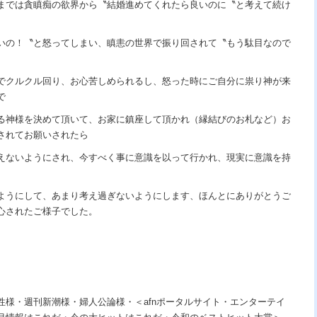
までは貪瞋痴の欲界から〝結婚進めてくれたら良いのに〝と考えて続け
いの！〝と怒ってしまい、瞋恚の世界で振り回されて〝もう駄目なので
でクルクル回り、お心苦しめられるし、怒った時にご自分に祟り神が来
で
る神様を決めて頂いて、お家に鎮座して頂かれ（縁結びのお札など）お
されてお願いされたら
えないようにされ、今すべく事に意識を以って行かれ、現実に意識を持
ようにして、あまり考え過ぎないようにします、ほんとにありがとうご
心されたご様子でした。
性様・週刊新潮様・婦人公論様・＜afnポータルサイト・エンターテイ