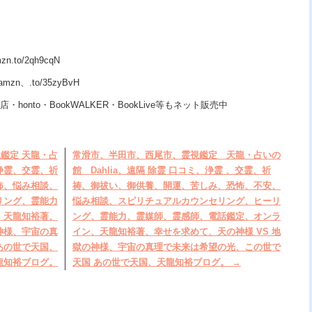
.to/2qh9cqN
n、.to/35zyBvH
・honto・BookWALKER・BookLive等もネット販売中
鑑定 天龍・占
常滑市、半田市、西尾市、霊視鑑定 天龍・占いの
、浄霊、交霊、祈
館 Dahlia、遠隔 除霊 口コミ、浄霊 、交霊、祈
怖、悩み相談、
祷、御祓い、御供養、開運、苦しみ、恐怖、不安、
リング、霊能力
悩み相談、スピリチュアルカウンセリング、ヒーリ
、天龍知裕著、
ング、霊能力、霊媒師、霊感師、電話鑑定、オンラ
神様、宇宙の真
イン、天龍知裕著、幸せを求めて、天の神様 VS 地
あの世で天国、
獄の神様、宇宙の真理で未来は希望の光、この世で
龍知裕ブログ。
天国 あの世で天国、天龍知裕ブログ。
→