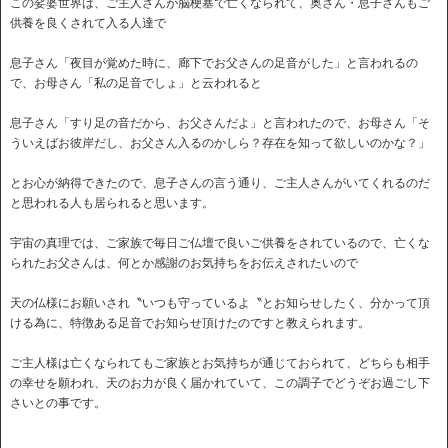
この娑婆世界は、ご主人さんが脳梗塞で亡くなられて、奥さん・息子さんもご
供養を良くされて入る人達で
息子さん「夜目が覚めた時に、廊下でお父さんの足音がした」と言われるの
で、お母さん「私の足音でしょ」と云われると
息子さん「すり足の音だから、お父さんだよ」と言われたので、お母さん「そ
ういえばお彼岸だし、お父さん入るのかしら？存在を知って欲しいのかな？」
とお心が納得できたので、息子さんの言う通り、ご主人さんがいてくれるのだ
と思われる人も居られると思います。
宇宙の真理では、ご家族で毎日ご仏壇で良いご供養をされているので、亡くな
られたお父さんは、何とか感謝のお気持ちをお伝えされたいので
天の仏様にお願いされ〝いつも守っているよ〝とお知らせしたく、分かって頂
ける為に、特徴ある足音でお知らせ頂けたのですと教えられます。
ご主人様は亡くなられてもご家族とお気持ちが通じておられて、どちらも相手
の幸せを願われ、天のお力が良く届かれていて、この調子でどうぞお過ごし下
さいとの事です。