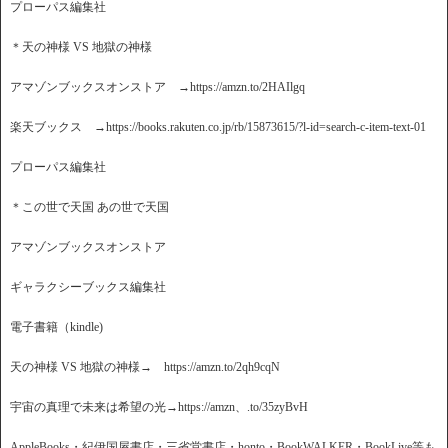
プローパス編集社
＊天の神様 VS 地獄の神様
アマゾンブックスオンストア →https://amzn.to/2HAIlgq
楽天ブックス →https://books.rakuten.co.jp/rb/15873615/?l-id=search-c-item-text-01
プローパス編集社
＊この世で天国 あの世で天国
アマゾンブックスオンストア
ギャラクシーブックス編集社
電子書籍（kindle)
天の神様 VS 地獄の神様→ https://amzn.to/2qh9cqN
宇宙の真理で未来は希望の光→https://amzn、.to/35zyBvH
AppleBooks・紀伊国屋書店・三省堂書店・honto・BookWALKER・BookLive等も