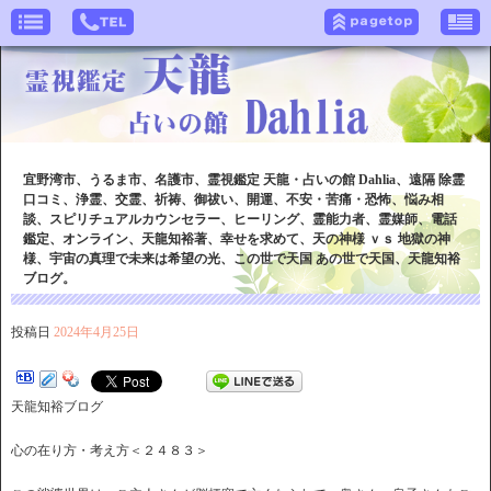
宜野湾市、うるま市、名護市、霊視鑑定 天龍・占いの館 Dahlia、遠隔 除霊
口コミ、浄霊、交霊、祈祷、御祓い、開運、不安・苦痛・恐怖、悩み相
談、スピリチュアルカウンセラー、ヒーリング、霊能力者、霊媒師、電話
鑑定、オンライン、天龍知裕著、幸せを求めて、天の神様 ｖｓ 地獄の神
様、宇宙の真理で未来は希望の光、この世で天国 あの世で天国、天龍知裕
ブログ。
投稿日
2024年4月25日
天龍知裕ブログ
心の在り方・考え方＜２４８３＞