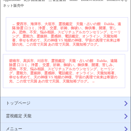
ネット販売中
←
愛西市、海津市、大垣市、霊視鑑定 天龍・占いの館 Dahlia、遠
隔 除霊 口コミ、浄霊 、交霊、祈祷、御祓い、御供養、開運、苦し
み、恐怖、不安、悩み相談、スピリチュアルカウンセリング、ヒーリ
ング、霊能力、霊媒師、霊感師、電話鑑定、オンライン、天龍知裕
著、幸せを求めて、天の神様 VS 地獄の神様、宇宙の真理で未来は希
望の光、この世で天国 あの世で天国、天龍知裕ブログ。
碧南市、高浜市、刈谷市、霊視鑑定 天龍・占いの館 Dahlia、遠隔
除霊 口コミ、浄霊 、交霊、祈祷、御祓い、御供養、開運、苦しみ、
恐怖、不安、悩み相談、スピリチュアルカウンセリング、ヒーリン
グ、霊能力、霊媒師、霊感師、電話鑑定、オンライン、天龍知裕著、
幸せを求めて、天の神様 VS 地獄の神様、宇宙の真理で未来は希望の
光、この世で天国 あの世で天国、天龍知裕ブログ。
→
トップページ
霊視鑑定 天龍
メニュー