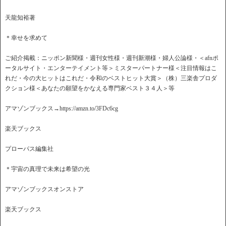
天龍知裕著
＊幸せを求めて
ご紹介掲載：ニッポン新聞様・週刊女性様・週刊新潮様・婦人公論様・＜afnポ
ータルサイト・エンターテイメント等＞ミスターパートナー様＜注目情報はこ
れだ・今の大ヒットはこれだ・令和のベストヒット大賞＞（株）三楽舎プロダ
クション様＜あなたの願望をかなえる専門家ベスト３４人＞等
アマゾンブックス→https://amzn.to/3FDc6cg
楽天ブックス
プローパス編集社
＊宇宙の真理で未来は希望の光
アマゾンブックスオンストア
楽天ブックス