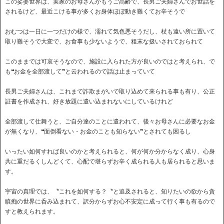
この娑婆世界は、実家のお母さんがもうご高齢で、長男ご夫婦さんでお世話を
されるけど、最近こける事が多くお身体ほぼ動き難くてお辛そうで
おむつは一日に一つだけの様で、濡れて気色悪そうだし、杖も遠い所に置いて
取り難そうで大変で、お食事も少ないようで、粗末な扱いされておられて
このままでは可哀そうなので、施設に入られた方が良いのではと考えられ、で
も❝お金を全部渡して❞と云われるので話は止まっていて
長男ご夫婦さんは、これまで詐欺まがいで取り込めて来られる事も有り、公正
証書を作成され、好き放題に遣い込まれないにしているけれど
全部渡して仕舞うと、ご自分達のことに遣われて、後々お母さんに必要なお金
が無くなり、❝面倒看ない・お金のことも知らない❞とされても困るし
いったい如何すれば良いのかと考えられると、何が何か分からなく成り、心身
共に重だるくしんどくて、心配で堪らずお辛く成られる人も居られると思いま
す。
宇宙の真理では、〝これを如何する？〝と追及されると、知りたいの欲から貪
瞋痴の世界に呑み込まれて、訳分からずお心不安定に成って行く事も有るので
すと教えられます。