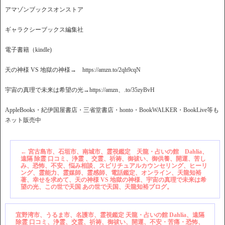
アマゾンブックスオンストア
ギャラクシーブックス編集社
電子書籍（kindle)
天の神様 VS 地獄の神様→ https://amzn.to/2qh9cqN
宇宙の真理で未来は希望の光→https://amzn、.to/35zyBvH
AppleBooks・紀伊国屋書店・三省堂書店・honto・BookWALKER・BookLive等も
ネット販売中
←
宮古島市、石垣市、南城市、霊視鑑定 天龍・占いの館 Dahlia、
遠隔 除霊 口コミ、浄霊 、交霊、祈祷、御祓い、御供養、開運、苦し
み、恐怖、不安、悩み相談、スピリチュアルカウンセリング、ヒーリ
ング、霊能力、霊媒師、霊感師、電話鑑定、オンライン、天龍知裕
著、幸せを求めて、天の神様 VS 地獄の神様、宇宙の真理で未来は希
望の光、この世で天国 あの世で天国、天龍知裕ブログ。
宜野湾市、うるま市、名護市、霊視鑑定 天龍・占いの館 Dahlia、遠隔
除霊 口コミ、浄霊、交霊、祈祷、御祓い、開運、不安・苦痛・恐怖、