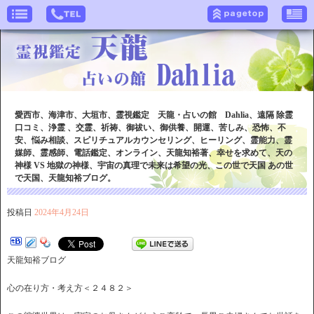
愛西市、海津市、大垣市、霊視鑑定 天龍・占いの館 Dahlia、遠隔 除霊
口コミ、浄霊 、交霊、祈祷、御祓い、御供養、開運、苦しみ、恐怖、不
安、悩み相談、スピリチュアルカウンセリング、ヒーリング、霊能力、霊
媒師、霊感師、電話鑑定、オンライン、天龍知裕著、幸せを求めて、天の
神様 VS 地獄の神様、宇宙の真理で未来は希望の光、この世で天国 あの世
で天国、天龍知裕ブログ。
投稿日
2024年4月24日
天龍知裕ブログ
心の在り方・考え方＜２４８２＞