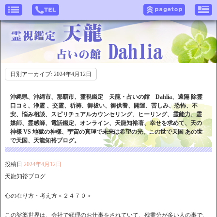
日別アーカイブ:
2024年4月12日
沖縄県、沖縄市、那覇市、霊視鑑定 天龍・占いの館 Dahlia、遠隔 除霊
口コミ、浄霊 、交霊、祈祷、御祓い、御供養、開運、苦しみ、恐怖、不
安、悩み相談、スピリチュアルカウンセリング、ヒーリング、霊能力、霊
媒師、霊感師、電話鑑定、オンライン、天龍知裕著、幸せを求めて、天の
神様 VS 地獄の神様、宇宙の真理で未来は希望の光、この世で天国 あの世
で天国、天龍知裕ブログ。
投稿日
2024年4月12日
天龍知裕ブログ
心の在り方・考え方＜２４７０＞
この娑婆世界は、会社で経理のお仕事をされていて、残業分が多い人の事で、