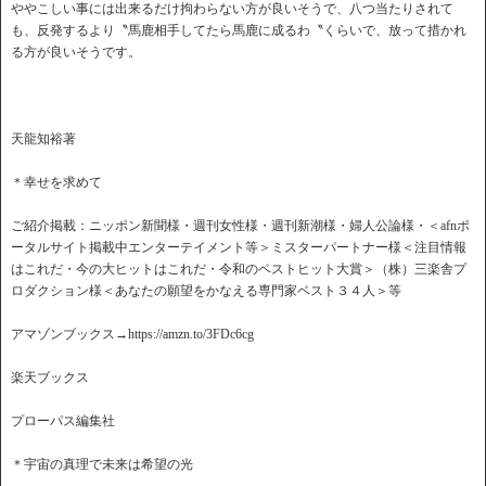
ややこしい事には出来るだけ拘わらない方が良いそうで、八つ当たりされて
も、反発するより〝馬鹿相手してたら馬鹿に成るわ〝くらいで、放って措かれ
る方が良いそうです。
天龍知裕著
＊幸せを求めて
ご紹介掲載：ニッポン新聞様・週刊女性様・週刊新潮様・婦人公論様・＜afnポ
ータルサイト掲載中エンターテイメント等＞ミスターパートナー様＜注目情報
はこれだ・今の大ヒットはこれだ・令和のベストヒット大賞＞（株）三楽舎プ
ロダクション様＜あなたの願望をかなえる専門家ベスト３４人＞等
アマゾンブックス→https://amzn.to/3FDc6cg
楽天ブックス
プローパス編集社
＊宇宙の真理で未来は希望の光