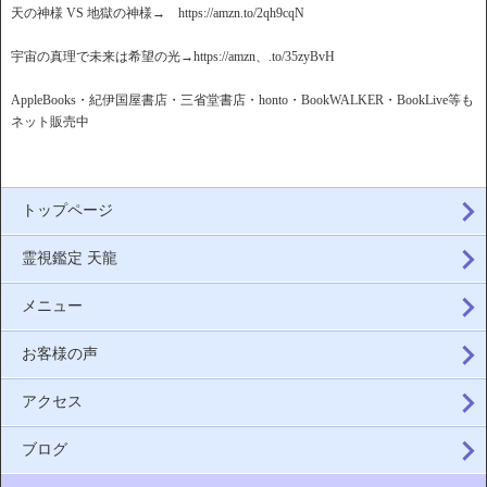
天の神様 VS 地獄の神様→ https://amzn.to/2qh9cqN
宇宙の真理で未来は希望の光→https://amzn、.to/35zyBvH
AppleBooks・紀伊国屋書店・三省堂書店・honto・BookWALKER・BookLive等も
ネット販売中
トップページ
霊視鑑定 天龍
メニュー
お客様の声
アクセス
ブログ