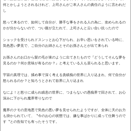
何とかしようとされるけれど、上司さんがご本人さんの責任のように言われだ
し
怒って来るので、如何して自分が、勝手な事をされる人の為に、攻められるの
かが分からないので、つい腹が立たれて、上司さんと云い合い抗ったので
ショックを受けられドスンッとお心下がられ、お辛い思いをされている時に、
気色悪い夢見で、ご自分のお姉さんとそのお孫さんとが出て来られ
お孫さんのお口から髪の毛が束のように出てきたもので『どうしてそんな夢を
見るのか？何か意味が有るのか？』と考えている人も居られると思います。
宇宙の真理では、揉め事で深く考える貪瞋痴の世界に入り込まれ、何で自分が
怒られるのか？と知ろうとされて欲界に入り込まれ
なによ！と怒りに成られ瞋恚の世界に、つまらないの愚痴界で回されて、お心
深みに下がられ魔界寄りなので
魔界のクモの意地悪で気色の悪い夢を見せられたようですが、全体に天のお力
も掛かられていて、〝今のお心の状態では、嫌な事ばかりに成って仕舞うので
す〝との告知でも有ったそうです。