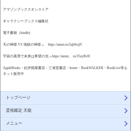
アマゾンブックスオンストア
ギャラクシーブックス編集社
電子書籍（kindle)
天の神様 VS 地獄の神様→ https://amzn.to/2qh9cqN
宇宙の真理で未来は希望の光→https://amzn、.to/35zyBvH
AppleBooks・紀伊国屋書店・三省堂書店・honto・BookWALKER・BookLive等も
ネット販売中
トップページ
霊視鑑定 天龍
メニュー