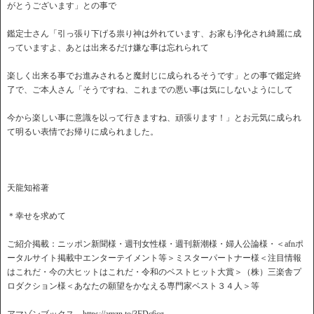
がとうございます」との事で
鑑定士さん「引っ張り下げる祟り神は外れています、お家も浄化され綺麗に成
っていますよ、あとは出来るだけ嫌な事は忘れられて
楽しく出来る事でお進みされると魔封じに成られるそうです」との事で鑑定終
了で、ご本人さん「そうですね、これまでの悪い事は気にしないようにして
今から楽しい事に意識を以って行きますね、頑張ります！」とお元気に成られ
て明るい表情でお帰りに成られました。
天龍知裕著
＊幸せを求めて
ご紹介掲載：ニッポン新聞様・週刊女性様・週刊新潮様・婦人公論様・＜afnポ
ータルサイト掲載中エンターテイメント等＞ミスターパートナー様＜注目情報
はこれだ・今の大ヒットはこれだ・令和のベストヒット大賞＞（株）三楽舎プ
ロダクション様＜あなたの願望をかなえる専門家ベスト３４人＞等