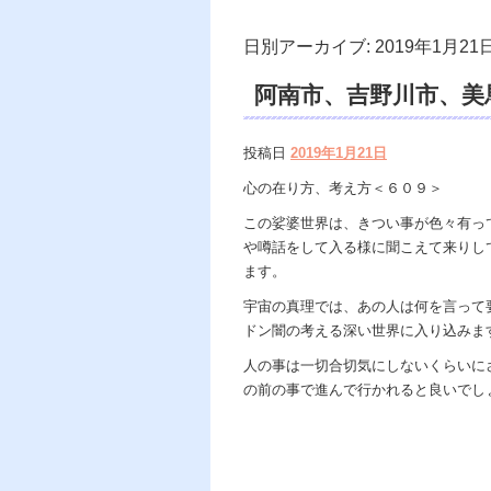
日別アーカイブ:
2019年1月21
阿南市、吉野川市、美
の世で天国、天龍知裕
投稿日
2019年1月21日
dahlia、スピリチ
心の在り方、考え方＜６０９＞
この娑婆世界は、きつい事が色々有っ
や噂話をして入る様に聞こえて来りし
ます。
宇宙の真理では、あの人は何を言って
ドン闇の考える深い世界に入り込みま
人の事は一切合切気にしないくらいに
の前の事で進んで行かれると良いでし