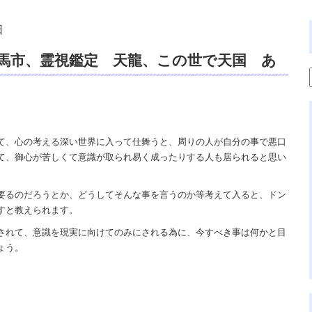
日
馬市、霊視鑑定 天龍、この世で天国 あ
著、Amazonオンストア、本、占いの館
ュアルカウンセリング。
て、心の考える深い世界に入って仕舞うと、周りの人が自分の事で悪口
て、御心が苦しくて意識が取られ易く成ったりする人も居られると思い
要るのだろうとか、どうしてそんな事を言うのか等考えて入ると、ドン
すと教えられます。
されて、意識を現実に向けてのみにされる為に、今すべき事は何かと目
ょう。