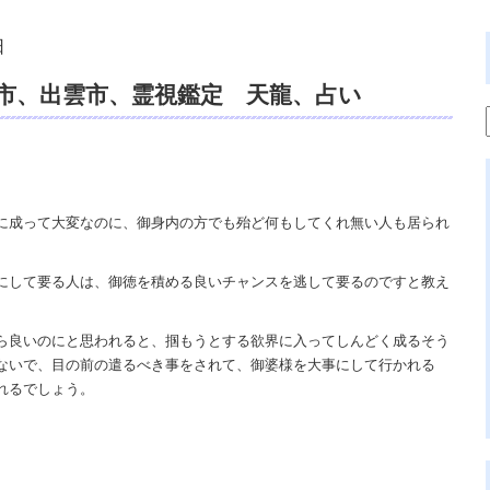
日
南市、出雲市、霊視鑑定 天龍、占い
霊、電話鑑定、スピリチュアルカウンセリン
に成って大変なのに、御身内の方でも殆ど何もしてくれ無い人も居られ
にして要る人は、御徳を積める良いチャンスを逃して要るのですと教え
ら良いのにと思われると、掴もうとする欲界に入ってしんどく成るそう
ないで、目の前の遣るべき事をされて、御婆様を大事にして行かれる
れるでしょう。