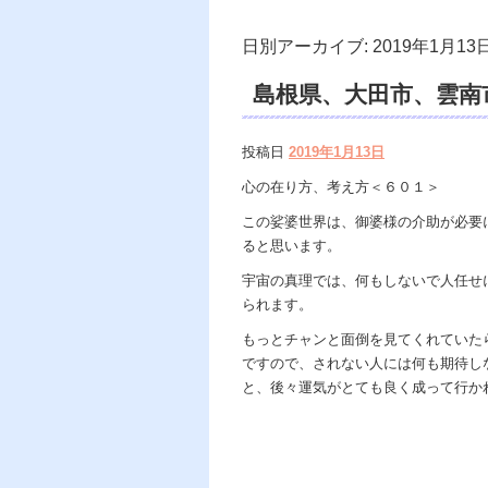
日別アーカイブ:
2019年1月13
島根県、大田市、雲
dahlia、遠隔 除
投稿日
2019年1月13日
グ、開運。
心の在り方、考え方＜６０１＞
この娑婆世界は、御婆様の介助が必要
ると思います。
宇宙の真理では、何もしないで人任せ
られます。
もっとチャンと面倒を見てくれていた
ですので、されない人には何も期待し
と、後々運気がとても良く成って行か