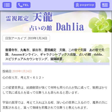
日別アーカイブ:
2019年1月24日
善通寺市、丸亀市、坂出市、霊視鑑定 天龍、この世で天国 あの世で天
国、Amazonオンライン、ギャラクシーブックス出版、占いの館 dahlia、
スピリチュアルカウンセリング、遠隔除霊。
投稿日
2019年1月24日
心の在り方、考え方＜６１２＞
この娑婆世界は、結婚願望が強くて何時も周りの人が気に成って、観察ばかり
して気に成る人を追って仕舞う人も居られると思います。
宇宙の真理では、考えて入れば入る程、深い心の世界に入るので、魔界の力に
支配されると、返って御縁を邪魔されて仕舞うと教えられます。