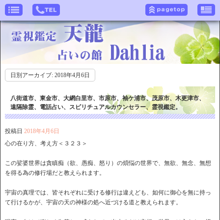
日別アーカイブ:
2018年4月6日
八街道市、東金市、大網白里市、市原市、袖ケ浦市、茂原市、木更津市、
遠隔除霊、電話占い、スピリチュアルカウンセラー、霊視鑑定。
投稿日
2018年4月6日
心の在り方、考え方＜３２３＞
この娑婆世界は貪瞋痴（欲、愚痴、怒り）の煩悩の世界で、無欲、無念、無想
を得る為の修行場だと教えられます。
宇宙の真理では、皆それぞれに受ける修行は違えども、如何に御心を無に持っ
て行けるかが、宇宙の天の神様の処へ近づける道と教えられます。