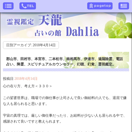
日別アーカイブ:
2018年4月14日
郡山市、田村市、本宮市、二本松市、南相馬市、伊達市、遠隔除霊、電話
占い、降霊、スピリチュアルカウンセラー、幻聴、幻覚、霊視鑑定。
投稿日
2018年4月14日
心の在り方、考え方＜３３０＞
この娑婆世界は、職場での御仕事が上司さんで良い御給料の人でも、退屈で嫌
な人も居られると思います。
宇宙の真理では、厳しい御仕事だったり、お給料が少ない人も居られる中で、
感謝されて良いですと教えられます。