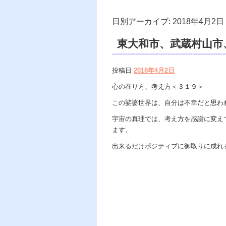
日別アーカイブ:
2018年4月2日
東大和市、武蔵村山市
市、遠隔除霊、電話占
投稿日
2018年4月2日
運、霊視鑑定。
心の在り方、考え方＜３１９＞
この娑婆世界は、自分は不幸だと思わ
宇宙の真理では、考え方を感謝に変え
ます。
出来るだけポジティブに御取りに成れ